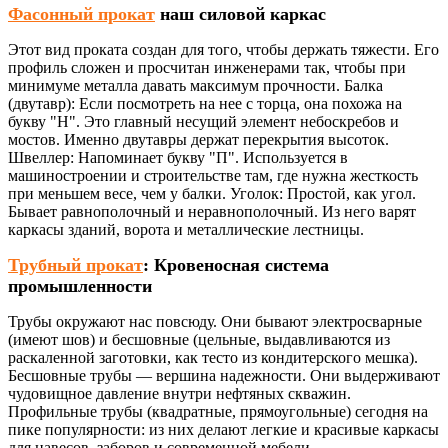
Фасонный прокат
наш силовой каркас
Этот вид проката создан для того, чтобы держать тяжести. Его
профиль сложен и просчитан инженерами так, чтобы при
минимуме металла давать максимум прочности. Балка
(двутавр): Если посмотреть на нее с торца, она похожа на
букву "Н". Это главный несущий элемент небоскребов и
мостов. Именно двутавры держат перекрытия высоток.
Швеллер: Напоминает букву "П". Используется в
машиностроении и строительстве там, где нужна жесткость
при меньшем весе, чем у балки. Уголок: Простой, как угол.
Бывает равнополочный и неравнополочный. Из него варят
каркасы зданий, ворота и металлические лестницы.
Трубный прокат
: Кровеносная система
промышленности
Трубы окружают нас повсюду. Они бывают электросварные
(имеют шов) и бесшовные (цельные, выдавливаются из
раскаленной заготовки, как тесто из кондитерского мешка).
Бесшовные трубы — вершина надежности. Они выдерживают
чудовищное давление внутри нефтяных скважин.
Профильные трубы (квадратные, прямоугольные) сегодня на
пике популярности: из них делают легкие и красивые каркасы
для навесов, заборов и современной мебели.