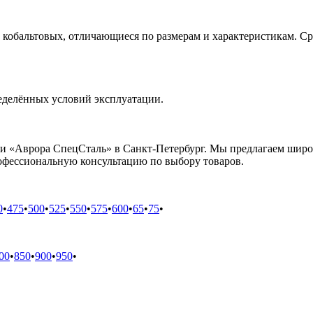
кобальтовых, отличающиеся по размерам и характеристикам. Ср
еделённых условий эксплуатации.
и «Аврора СпецСталь» в Санкт-Петербург. Мы предлагаем широ
офессиональную консультацию по выбору товаров.
0
•
475
•
500
•
525
•
550
•
575
•
600
•
65
•
75
•
00
•
850
•
900
•
950
•