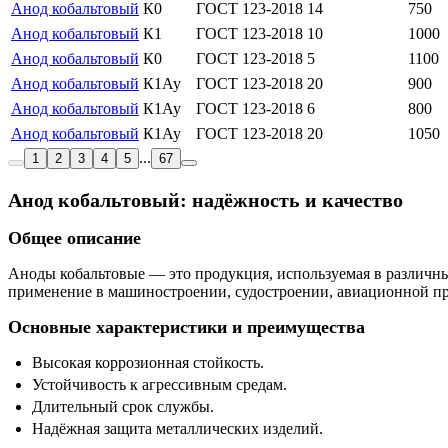
Анод кобальтовый
К0
ГОСТ 123-2018
14
750
Анод кобальтовый
К1
ГОСТ 123-2018
10
1000
Анод кобальтовый
К0
ГОСТ 123-2018
5
1100
Анод кобальтовый
К1Ау
ГОСТ 123-2018
20
900
Анод кобальтовый
К1Ау
ГОСТ 123-2018
6
800
Анод кобальтовый
К1Ау
ГОСТ 123-2018
20
1050
...
1
2
3
4
5
67
Анод кобальтовый: надёжность и качество
Общее описание
Аноды кобальтовые — это продукция, используемая в различн
применение в машиностроении, судостроении, авиационной п
Основные характеристики и преимущества
Высокая коррозионная стойкость.
Устойчивость к агрессивным средам.
Длительный срок службы.
Надёжная защита металлических изделий.