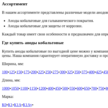
Ассортимент
В нашем ассортименте представлены различные модели анодов 
Аноды кобальтовые для гальванического покрытия.
Аноды кобальтовые для защиты от коррозии.
Каждый товар имеет свои особенности и предназначен для опр
Где купить аноды кобальтовые
Купить аноды кобальтовые по выгодной цене можно у компани
цены. Наша компания гарантирует оперативную доставку и пр
Ширина, мм:
100
•
125
•
150
•
175
•
200
•
225
•
250
•
275
•
300
•
325
•
350
•
375
•
400
•
425
•
45
Длина, мм:
1000
•
1050
•
1100
•
1150
•
1200
•
400
•
450
•
500
•
550
•
600
•
650
•
700
•
750
•
8
Марка:
К0
•
К1
•
К1А
•
К1Ау
•