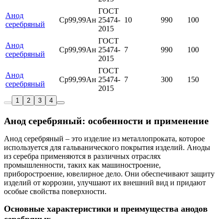
ГОСТ
Анод
Ср99,99Ан
25474-
10
990
100
серебряный
2015
ГОСТ
Анод
Ср99,99Ан
25474-
7
990
100
серебряный
2015
ГОСТ
Анод
Ср99,99Ан
25474-
7
300
150
серебряный
2015
1
2
3
4
Анод серебряный: особенности и применение
Анод серебряный – это изделие из металлопроката, которое
используется для гальванического покрытия изделий. Аноды
из серебра применяются в различных отраслях
промышленности, таких как машиностроение,
приборостроение, ювелирное дело. Они обеспечивают защиту
изделий от коррозии, улучшают их внешний вид и придают
особые свойства поверхности.
Основные характеристики и преимущества анодов