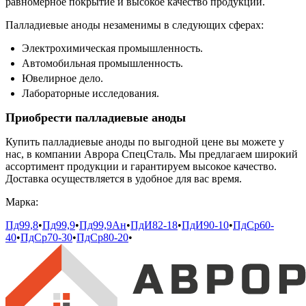
равномерное покрытие и высокое качество продукции.
Палладиевые аноды незаменимы в следующих сферах:
Электрохимическая промышленность.
Автомобильная промышленность.
Ювелирное дело.
Лабораторные исследования.
Приобрести палладиевые аноды
Купить палладиевые аноды по выгодной цене вы можете у
нас, в компании Аврора СпецСталь. Мы предлагаем широкий
ассортимент продукции и гарантируем высокое качество.
Доставка осуществляется в удобное для вас время.
Марка:
Пд99,8
•
Пд99,9
•
Пд99,9Ан
•
ПдИ82-18
•
ПдИ90-10
•
ПдСр60-
40
•
ПдСр70-30
•
ПдСр80-20
•