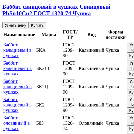
Баббит свинцовый в чушках
Свинцовый
PbSn10Cu2
ГОСТ 1320-74
Чушка
Узнать цену
Купить
ГОСТ/
Форма
Наименование
Марка
Вид
ТУ
поставки
Баббит
ГОСТ
Уз
ц
кальциевый в
БКА
1209-
Кальциевый
Чушка
чушках
90
Ку
Баббит
ГОСТ
Уз
ц
кальциевый в
БК2Ш
1209-
Кальциевый
Чушка
чушках
90
Ку
Баббит
ГОСТ
Уз
ц
кальциевый в
БК2Ц
1209-
Кальциевый
Чушка
чушках
90
Ку
Баббит
ГОСТ
Уз
ц
кальциевый в
БК2
1209-
Кальциевый
Чушка
чушках
90
Ку
Баббит
ГОСТ
Уз
ц
оловянный в
Б83
1320-
Оловянный
Чушка
чушках
74
Ку