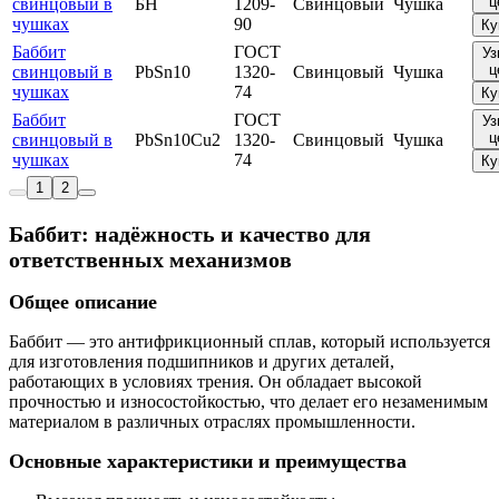
ц
свинцовый в
БН
1209-
Свинцовый
Чушка
чушках
90
Ку
Баббит
ГОСТ
Уз
ц
свинцовый в
PbSn10
1320-
Свинцовый
Чушка
чушках
74
Ку
Баббит
ГОСТ
Уз
ц
свинцовый в
PbSn10Cu2
1320-
Свинцовый
Чушка
чушках
74
Ку
1
2
Баббит: надёжность и качество для
ответственных механизмов
Общее описание
Баббит — это антифрикционный сплав, который используется
для изготовления подшипников и других деталей,
работающих в условиях трения. Он обладает высокой
прочностью и износостойкостью, что делает его незаменимым
материалом в различных отраслях промышленности.
Основные характеристики и преимущества