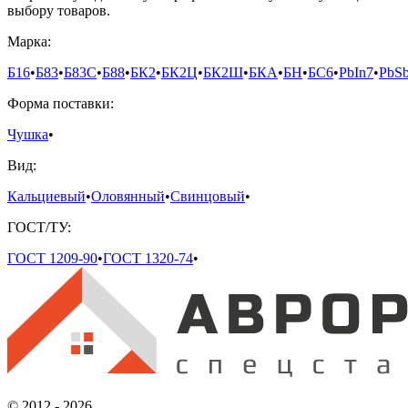
выбору товаров.
Марка:
Б16
•
Б83
•
Б83С
•
Б88
•
БК2
•
БК2Ц
•
БК2Ш
•
БКА
•
БН
•
БС6
•
PbIn7
•
PbS
Форма поставки:
Чушка
•
Вид:
Кальциевый
•
Оловянный
•
Свинцовый
•
ГОСТ/ТУ:
ГОСТ 1209-90
•
ГОСТ 1320-74
•
© 2012 - 2026