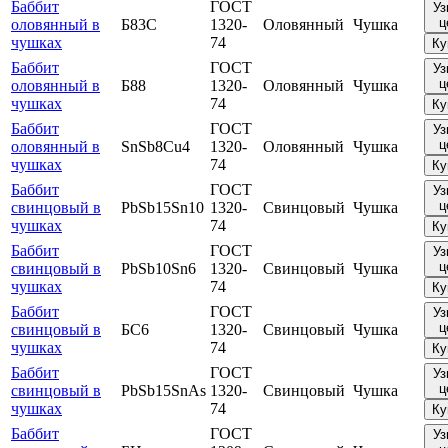
Баббит
ГОСТ
Уз
ц
оловянный в
Б83С
1320-
Оловянный
Чушка
чушках
74
Ку
Баббит
ГОСТ
Уз
ц
оловянный в
Б88
1320-
Оловянный
Чушка
чушках
74
Ку
Баббит
ГОСТ
Уз
ц
оловянный в
SnSb8Cu4
1320-
Оловянный
Чушка
чушках
74
Ку
Баббит
ГОСТ
Уз
ц
свинцовый в
PbSb15Sn10
1320-
Свинцовый
Чушка
чушках
74
Ку
Баббит
ГОСТ
Уз
ц
свинцовый в
PbSb10Sn6
1320-
Свинцовый
Чушка
чушках
74
Ку
Баббит
ГОСТ
Уз
ц
свинцовый в
БС6
1320-
Свинцовый
Чушка
чушках
74
Ку
Баббит
ГОСТ
Уз
ц
свинцовый в
PbSb15SnAs
1320-
Свинцовый
Чушка
чушках
74
Ку
Баббит
ГОСТ
Уз