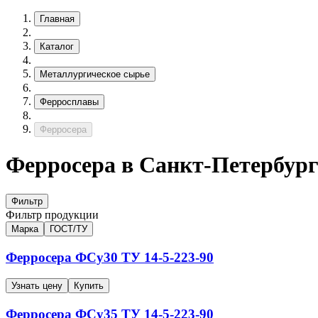
Главная
Каталог
Металлургическое сырье
Ферросплавы
Ферросера
Ферросера в Санкт-Петербург
Фильтр
Фильтр продукции
Марка
ГОСТ/ТУ
Ферросера
ФСу30
ТУ 14-5-223-90
Узнать цену
Купить
Ферросера
ФСу35
ТУ 14-5-223-90