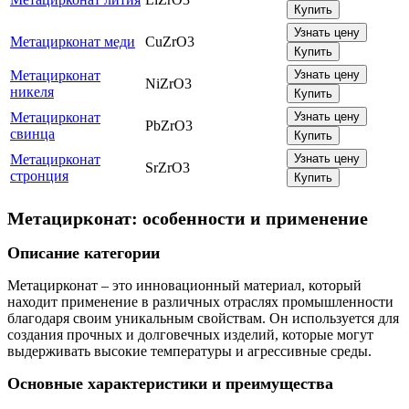
Купить
Узнать цену
Метацирконат меди
CuZrO3
Купить
Метацирконат
Узнать цену
NiZrO3
никеля
Купить
Метацирконат
Узнать цену
PbZrO3
свинца
Купить
Метацирконат
Узнать цену
SrZrO3
стронция
Купить
Метацирконат: особенности и применение
Описание категории
Метацирконат – это инновационный материал, который
находит применение в различных отраслях промышленности
благодаря своим уникальным свойствам. Он используется для
создания прочных и долговечных изделий, которые могут
выдерживать высокие температуры и агрессивные среды.
Основные характеристики и преимущества