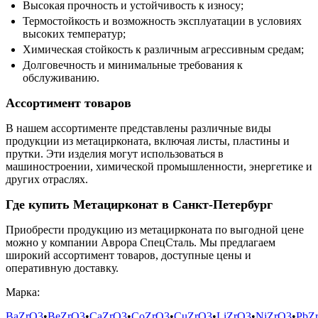
Высокая прочность и устойчивость к износу;
Термостойкость и возможность эксплуатации в условиях
высоких температур;
Химическая стойкость к различным агрессивным средам;
Долговечность и минимальные требования к
обслуживанию.
Ассортимент товаров
В нашем ассортименте представлены различные виды
продукции из метацирконата, включая листы, пластины и
прутки. Эти изделия могут использоваться в
машиностроении, химической промышленности, энергетике и
других отраслях.
Где купить Метацирконат в Санкт-Петербург
Приобрести продукцию из метацирконата по выгодной цене
можно у компании Аврора СпецСталь. Мы предлагаем
широкий ассортимент товаров, доступные цены и
оперативную доставку.
Марка:
BaZrO3
•
BeZrO3
•
CaZrO3
•
CoZrO3
•
CuZrO3
•
LiZrO3
•
NiZrO3
•
PbZ