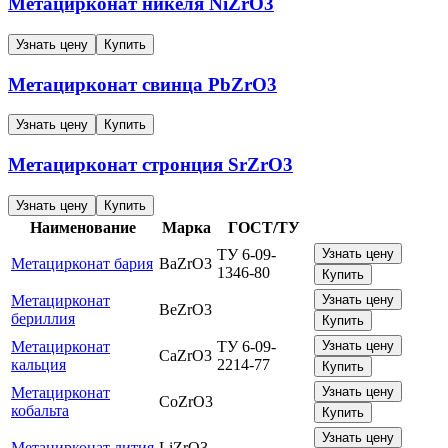
Метацирконат никеля
NiZrO3
Узнать цену
Купить
Метацирконат свинца
PbZrO3
Узнать цену
Купить
Метацирконат стронция
SrZrO3
Узнать цену
Купить
Наименование
Марка
ГОСТ/ТУ
ТУ 6-09-
Узнать цену
Метацирконат бария
BaZrO3
1346-80
Купить
Метацирконат
Узнать цену
BeZrO3
бериллия
Купить
Метацирконат
ТУ 6-09-
Узнать цену
CaZrO3
кальция
2214-77
Купить
Метацирконат
Узнать цену
CoZrO3
кобальта
Купить
Узнать цену
Метацирконат лития
LiZrO3