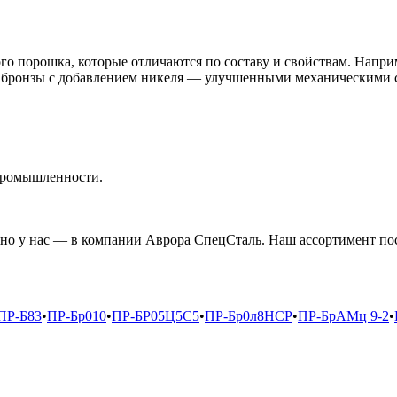
о порошка, которые отличаются по составу и свойствам. Напри
з бронзы с добавлением никеля — улучшенными механическими 
промышленности.
но у нас — в компании Аврора СпецСталь. Наш ассортимент пос
ПР-Б83
•
ПР-Бр010
•
ПР-БР05Ц5С5
•
ПР-Бр0л8НСР
•
ПР-БрАМц 9-2
•