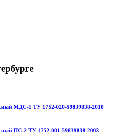
ербурге
сный
МДС-1
ТУ 1752-020-59839838-2010
сный
ПС-2
ТУ 1752-001-59839838-2003