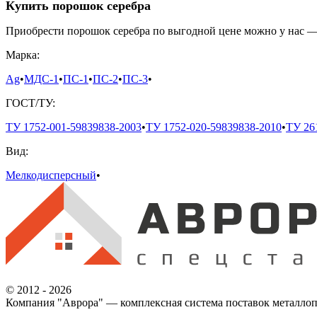
Купить порошок серебра
Приобрести порошок серебра по выгодной цене можно у нас —
Марка:
Ag
•
МДС-1
•
ПС-1
•
ПС-2
•
ПС-3
•
ГОСТ/ТУ:
ТУ 1752-001-59839838-2003
•
ТУ 1752-020-59839838-2010
•
ТУ 26
Вид:
Мелкодисперсный
•
© 2012 - 2026
Компания "Аврора" — комплексная система поставок металлоп