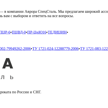
 — в компании Аврора СпецСталь. Мы предлагаем широкий ассо
ь вам с выбором и ответить на все вопросы.
ПЦР-6
•
ПЦВД-0
•
ПР-ЦнЮ16
•
ТЕДИЦИН
•
002-79949262-2006
•
ТУ 1721-024-12288779-2006
•
ТУ 1721-083-122
роката по России и СНГ.