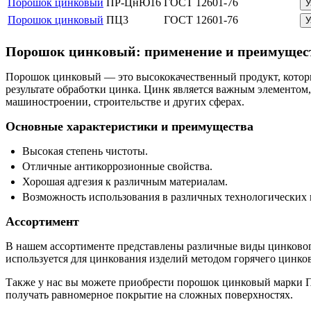
Порошок цинковый
ПР-ЦнЮ16
ГОСТ 12601-76
У
Порошок цинковый
ПЦ3
ГОСТ 12601-76
У
Порошок цинковый: применение и преимущес
Порошок цинковый — это высококачественный продукт, котор
результате обработки цинка. Цинк является важным элементо
машиностроении, строительстве и других сферах.
Основные характеристики и преимущества
Высокая степень чистоты.
Отличные антикоррозионные свойства.
Хорошая адгезия к различным материалам.
Возможность использования в различных технологических 
Ассортимент
В нашем ассортименте представлены различные виды цинково
используется для цинкования изделий методом горячего цинко
Также у нас вы можете приобрести порошок цинковый марки П
получать равномерное покрытие на сложных поверхностях.