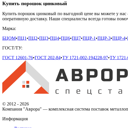
Купить порошок цинковый
Купить порошок цинковый по выгодной цене вы можете у нас
оперативную доставку. Наши специалисты всегда готовы помоч
Марка:
БЦОМ
•
ПЦ1
•
ПЦ2
•
ПЦ3
•
ПЦ4
•
ПЦ6
•
ПЦ7
•
ПЦР-1
•
ПЦР-3
•
ПЦР-4
•
ГОСТ/ТУ:
ГОСТ 12601-76
•
ГОСТ 202-84
•
ТУ 1721-002-194228-97
•
ТУ 1721-
© 2012 - 2026
Компания "Аврора" — комплексная система поставок металлоп
Информация