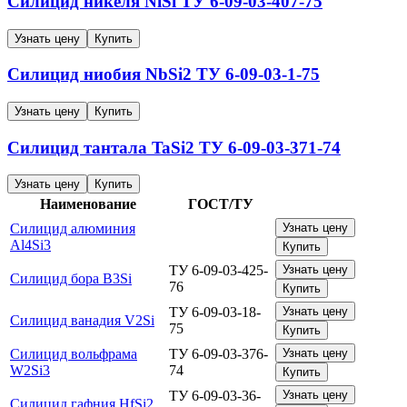
Силицид никеля NiSi
ТУ 6-09-03-407-75
Узнать цену
Купить
Силицид ниобия NbSi2
ТУ 6-09-03-1-75
Узнать цену
Купить
Силицид тантала TaSi2
ТУ 6-09-03-371-74
Узнать цену
Купить
Наименование
ГОСТ/ТУ
Силицид алюминия
Узнать цену
Al4Si3
Купить
ТУ 6-09-03-425-
Узнать цену
Силицид бора B3Si
76
Купить
ТУ 6-09-03-18-
Узнать цену
Силицид ванадия V2Si
75
Купить
Силицид вольфрама
ТУ 6-09-03-376-
Узнать цену
W2Si3
74
Купить
ТУ 6-09-03-36-
Узнать цену
Силицид гафния HfSi2