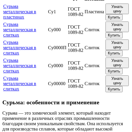
Сурьма
Узнать
ГОСТ
цену
металлическая в
Су1
Пластина
1089-82
пластинах
Купить
Сурьма
Узнать
ГОСТ
цену
металлическая в
Су000
Слиток
1089-82
слитках
Купить
Сурьма
Узнать
ГОСТ
цену
металлическая в
Су0000П
Слиток
1089-82
слитках
Купить
Сурьма
Узнать
ГОСТ
цену
металлическая в
Су0000
Слиток
1089-82
слитках
Купить
Сурьма
Узнать
ГОСТ
цену
металлическая в
Су00000
Слиток
1089-82
слитках
Купить
Сурьма: особенности и применение
Сурьма — это химический элемент, который находит
применение в различных отраслях промышленности
благодаря своим уникальным свойствам. Она используется
для производства сплавов, которые обладают высокой