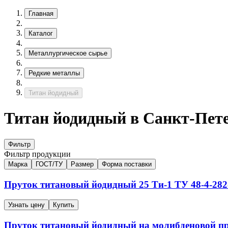
Главная
Каталог
Металлургическое сырье
Редкие металлы
Титан йодидный
Титан йодидный в Санкт-Пет
Фильтр
Фильтр продукции
Марка
ГОСТ/ТУ
Размер
Форма поставки
Пруток титановый йодидный
25
Ти-1
ТУ 48-4-282
Узнать цену
Купить
Пруток титановый йодидный на молибденовой п