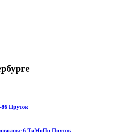
ербурге
-86
Пруток
роволоке
6
ТиМоПр
Пруток