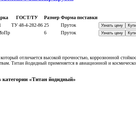
рка
ГОСТ/ТУ
Размер
Форма поставки
1
ТУ 48-4-282-86
25
Пруток
Узнать цену
Куп
МоПр
6
Пруток
Узнать цену
Куп
который отличается высокой прочностью, коррозионной стойкос
твам. Титан йодидный применяется в авиационной и космичес
в категории «Титан йодидный»