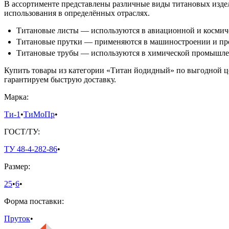
В ассортименте представлены различные виды титановых издел
использования в определённых отраслях.
Титановые листы — используются в авиационной и космиче
Титановые прутки — применяются в машиностроении и про
Титановые трубы — используются в химической промышле
Купить товары из категории «Титан йодидный» по выгодной ц
гарантируем быструю доставку.
Марка:
Ти-1
•
ТиМоПр
•
ГОСТ/ТУ:
ТУ 48-4-282-86
•
Размер:
25
•
6
•
Форма поставки:
Пруток
•