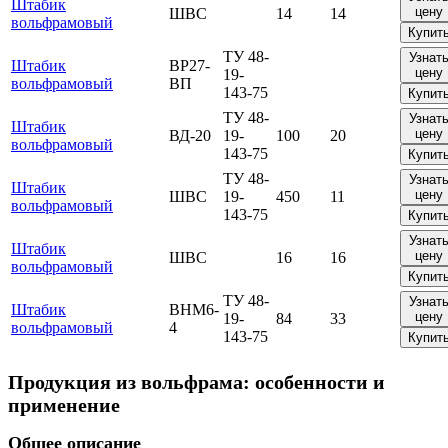
Штабик
цену
ШВС
14
14
вольфрамовый
Купит
ТУ 48-
Узнат
Штабик
ВР27-
цену
19-
вольфрамовый
ВП
143-75
Купит
ТУ 48-
Узнат
Штабик
цену
ВД-20
19-
100
20
вольфрамовый
143-75
Купит
ТУ 48-
Узнат
Штабик
цену
ШВС
19-
450
11
вольфрамовый
143-75
Купит
Узнат
Штабик
цену
ШВС
16
16
вольфрамовый
Купит
ТУ 48-
Узнат
Штабик
ВНМ6-
цену
19-
84
33
вольфрамовый
4
143-75
Купит
Продукция из вольфрама: особенности и
применение
Общее описание