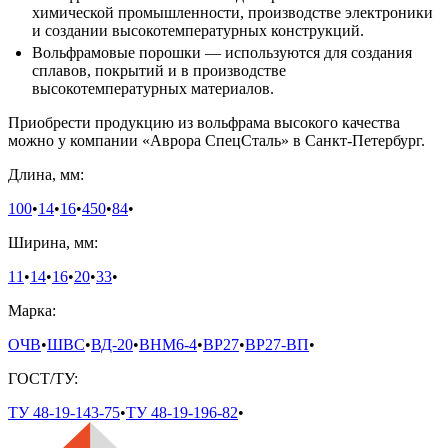
химической промышленности, производстве электроники
и создании высокотемпературных конструкций.
Вольфрамовые порошки — используются для создания
сплавов, покрытий и в производстве
высокотемпературных материалов.
Приобрести продукцию из вольфрама высокого качества
можно у компании «Аврора СпецСталь» в Санкт-Петербург.
Длина, мм:
100
•
14
•
16
•
450
•
84
•
Ширина, мм:
11
•
14
•
16
•
20
•
33
•
Марка:
ОЧВ
•
ШВС
•
ВД-20
•
ВНМ6-4
•
ВР27
•
ВР27-ВП
•
ГОСТ/ТУ:
ТУ 48-19-143-75
•
ТУ 48-19-196-82
•