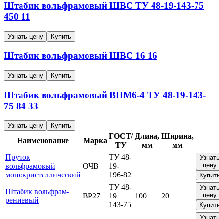
Штабик вольфрамовый
ШВС
ТУ 48-19-143-75
450
11
Узнать цену
Купить
Штабик вольфрамовый
ШВС
16
16
Узнать цену
Купить
Штабик вольфрамовый
ВНМ6-4
ТУ 48-19-143-
75
84
33
Узнать цену
Купить
ГОСТ/
Длина,
Ширина,
Наименование
Марка
ТУ
мм
мм
Пруток
ТУ 48-
Узнат
цену
вольфрамовый
ОЧВ
19-
монокристаллический
196-82
Купит
ТУ 48-
Узнат
Штабик вольфрам-
цену
ВР27
19-
100
20
рениевый
143-75
Купит
Узнат