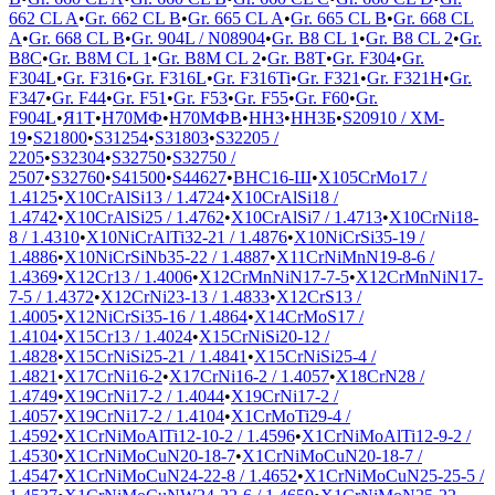
662 CL A
•
Gr. 662 CL B
•
Gr. 665 CL A
•
Gr. 665 CL B
•
Gr. 668 CL
A
•
Gr. 668 CL B
•
Gr. 904L / N08904
•
Gr. B8 CL 1
•
Gr. B8 CL 2
•
Gr.
B8C
•
Gr. B8M CL 1
•
Gr. B8M CL 2
•
Gr. B8T
•
Gr. F304
•
Gr.
F304L
•
Gr. F316
•
Gr. F316L
•
Gr. F316Ti
•
Gr. F321
•
Gr. F321H
•
Gr.
F347
•
Gr. F44
•
Gr. F51
•
Gr. F53
•
Gr. F55
•
Gr. F60
•
Gr.
F904L
•
Я1Т
•
Н70МФ
•
Н70МФВ
•
НН3
•
НН3Б
•
S20910 / XM-
19
•
S21800
•
S31254
•
S31803
•
S32205 /
2205
•
S32304
•
S32750
•
S32750 /
2507
•
S32760
•
S41500
•
S44627
•
ВНС16-Ш
•
X105CrMo17 /
1.4125
•
X10CrAlSi13 / 1.4724
•
X10CrAlSi18 /
1.4742
•
X10CrAlSi25 / 1.4762
•
X10CrAlSi7 / 1.4713
•
X10CrNi18-
8 / 1.4310
•
X10NiCrAlTi32-21 / 1.4876
•
X10NiCrSi35-19 /
1.4886
•
X10NiCrSiNb35-22 / 1.4887
•
X11CrNiMnN19-8-6 /
1.4369
•
X12Cr13 / 1.4006
•
X12CrMnNiN17-7-5
•
X12CrMnNiN17-
7-5 / 1.4372
•
X12CrNi23-13 / 1.4833
•
X12CrS13 /
1.4005
•
X12NiCrSi35-16 / 1.4864
•
X14CrMoS17 /
1.4104
•
X15Cr13 / 1.4024
•
X15CrNiSi20-12 /
1.4828
•
X15CrNiSi25-21 / 1.4841
•
X15CrNiSi25-4 /
1.4821
•
X17CrNi16-2
•
X17CrNi16-2 / 1.4057
•
X18CrN28 /
1.4749
•
X19CrNi17-2 / 1.4044
•
X19CrNi17-2 /
1.4057
•
X19CrNi17-2 / 1.4104
•
X1CrMoTi29-4 /
1.4592
•
X1CrNiMoAlTi12-10-2 / 1.4596
•
X1CrNiMoAlTi12-9-2 /
1.4530
•
X1CrNiMoCuN20-18-7
•
X1CrNiMoCuN20-18-7 /
1.4547
•
X1CrNiMoCuN24-22-8 / 1.4652
•
X1CrNiMoCuN25-25-5 /