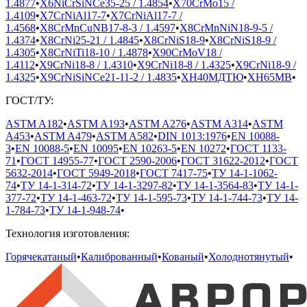
1.4877
•
X6NiCrSiNCe35-25 / 1.4854
•
X70CrMo15 /
1.4109
•
X7CrNiAl17-7
•
X7CrNiAl17-7 /
1.4568
•
X8CrMnCuNB17-8-3 / 1.4597
•
X8CrMnNiN18-9-5 /
1.4374
•
X8CrNi25-21 / 1.4845
•
X8CrNiS18-9
•
X8CrNiS18-9 /
1.4305
•
X8CrNiTi18-10 / 1.4878
•
X90CrMoV18 /
1.4112
•
X9CrNi18-8 / 1.4310
•
X9CrNi18-8 / 1.4325
•
X9CrNi18-9 /
1.4325
•
X9CrNiSiNCe21-11-2 / 1.4835
•
ХН40МДТЮ
•
ХН65МВ
•
ГОСТ/ТУ:
ASTM A182
•
ASTM A193
•
ASTM A276
•
ASTM A314
•
ASTM
A453
•
ASTM A479
•
ASTM A582
•
DIN 1013:1976
•
EN 10088-
3
•
EN 10088-5
•
EN 10095
•
EN 10263-5
•
EN 10272
•
ГОСТ 1133-
71
•
ГОСТ 14955-77
•
ГОСТ 2590-2006
•
ГОСТ 31622-2012
•
ГОСТ
5632-2014
•
ГОСТ 5949-2018
•
ГОСТ 7417-75
•
ТУ 14-1-1062-
74
•
ТУ 14-1-314-72
•
ТУ 14-1-3297-82
•
ТУ 14-1-3564-83
•
ТУ 14-1-
377-72
•
ТУ 14-1-463-72
•
ТУ 14-1-595-73
•
ТУ 14-1-744-73
•
ТУ 14-
1-784-73
•
ТУ 14-1-948-74
•
Технология изготовления:
Горячекатаный
•
Калиброванный
•
Кованый
•
Холоднотянутый
•