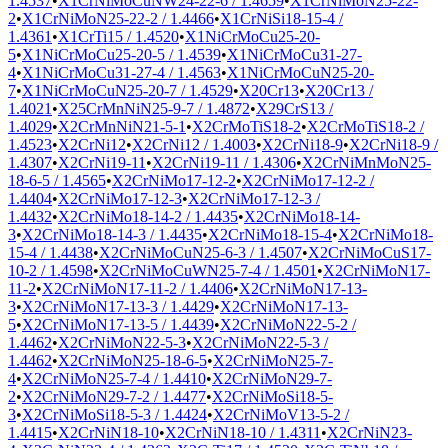
1.4537
•
X1CrNiMoCuNW24-22-6 / 1.4659
•
X1CrNiMoN25-22-
2
•
X1CrNiMoN25-22-2 / 1.4466
•
X1CrNiSi18-15-4 /
1.4361
•
X1CrTi15 / 1.4520
•
X1NiCrMoCu25-20-
5
•
X1NiCrMoCu25-20-5 / 1.4539
•
X1NiCrMoCu31-27-
4
•
X1NiCrMoCu31-27-4 / 1.4563
•
X1NiCrMoCuN25-20-
7
•
X1NiCrMoCuN25-20-7 / 1.4529
•
X20Cr13
•
X20Cr13 /
1.4021
•
X25CrMnNiN25-9-7 / 1.4872
•
X29CrS13 /
1.4029
•
X2CrMnNiN21-5-1
•
X2CrMoTiS18-2
•
X2CrMoTiS18-2 /
1.4523
•
X2CrNi12
•
X2CrNi12 / 1.4003
•
X2CrNi18-9
•
X2CrNi18-9 /
1.4307
•
X2CrNi19-11
•
X2CrNi19-11 / 1.4306
•
X2CrNiMnMoN25-
18-6-5 / 1.4565
•
X2CrNiMo17-12-2
•
X2CrNiMo17-12-2 /
1.4404
•
X2CrNiMo17-12-3
•
X2CrNiMo17-12-3 /
1.4432
•
X2CrNiMo18-14-2 / 1.4435
•
X2CrNiMo18-14-
3
•
X2CrNiMo18-14-3 / 1.4435
•
X2CrNiMo18-15-4
•
X2CrNiMo18-
15-4 / 1.4438
•
X2CrNiMoCuN25-6-3 / 1.4507
•
X2CrNiMoCuS17-
10-2 / 1.4598
•
X2CrNiMoCuWN25-7-4 / 1.4501
•
X2CrNiMoN17-
11-2
•
X2CrNiMoN17-11-2 / 1.4406
•
X2CrNiMoN17-13-
3
•
X2CrNiMoN17-13-3 / 1.4429
•
X2CrNiMoN17-13-
5
•
X2CrNiMoN17-13-5 / 1.4439
•
X2CrNiMoN22-5-2 /
1.4462
•
X2CrNiMoN22-5-3
•
X2CrNiMoN22-5-3 /
1.4462
•
X2CrNiMoN25-18-6-5
•
X2CrNiMoN25-7-
4
•
X2CrNiMoN25-7-4 / 1.4410
•
X2CrNiMoN29-7-
2
•
X2CrNiMoN29-7-2 / 1.4477
•
X2CrNiMoSi18-5-
3
•
X2CrNiMoSi18-5-3 / 1.4424
•
X2CrNiMoV13-5-2 /
1.4415
•
X2CrNiN18-10
•
X2CrNiN18-10 / 1.4311
•
X2CrNiN23-