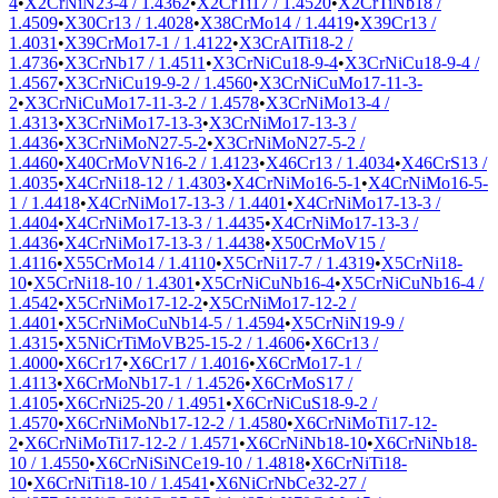
4
•
X2CrNiN23-4 / 1.4362
•
X2CrTi17 / 1.4520
•
X2CrTiNb18 /
1.4509
•
X30Cr13 / 1.4028
•
X38CrMo14 / 1.4419
•
X39Cr13 /
1.4031
•
X39CrMo17-1 / 1.4122
•
X3CrAlTi18-2 /
1.4736
•
X3CrNb17 / 1.4511
•
X3CrNiCu18-9-4
•
X3CrNiCu18-9-4 /
1.4567
•
X3CrNiCu19-9-2 / 1.4560
•
X3CrNiCuMo17-11-3-
2
•
X3CrNiCuMo17-11-3-2 / 1.4578
•
X3CrNiMo13-4 /
1.4313
•
X3CrNiMo17-13-3
•
X3CrNiMo17-13-3 /
1.4436
•
X3CrNiMoN27-5-2
•
X3CrNiMoN27-5-2 /
1.4460
•
X40CrMoVN16-2 / 1.4123
•
X46Cr13 / 1.4034
•
X46CrS13 /
1.4035
•
X4CrNi18-12 / 1.4303
•
X4CrNiMo16-5-1
•
X4CrNiMo16-5-
1 / 1.4418
•
X4CrNiMo17-13-3 / 1.4401
•
X4CrNiMo17-13-3 /
1.4404
•
X4CrNiMo17-13-3 / 1.4435
•
X4CrNiMo17-13-3 /
1.4436
•
X4CrNiMo17-13-3 / 1.4438
•
X50CrMoV15 /
1.4116
•
X55CrMo14 / 1.4110
•
X5CrNi17-7 / 1.4319
•
X5CrNi18-
10
•
X5CrNi18-10 / 1.4301
•
X5CrNiCuNb16-4
•
X5CrNiCuNb16-4 /
1.4542
•
X5CrNiMo17-12-2
•
X5CrNiMo17-12-2 /
1.4401
•
X5CrNiMoCuNb14-5 / 1.4594
•
X5CrNiN19-9 /
1.4315
•
X5NiCrTiMoVB25-15-2 / 1.4606
•
X6Cr13 /
1.4000
•
X6Cr17
•
X6Cr17 / 1.4016
•
X6CrMo17-1 /
1.4113
•
X6CrMoNb17-1 / 1.4526
•
X6CrMoS17 /
1.4105
•
X6CrNi25-20 / 1.4951
•
X6CrNiCuS18-9-2 /
1.4570
•
X6CrNiMoNb17-12-2 / 1.4580
•
X6CrNiMoTi17-12-
2
•
X6CrNiMoTi17-12-2 / 1.4571
•
X6CrNiNb18-10
•
X6CrNiNb18-
10 / 1.4550
•
X6CrNiSiNCe19-10 / 1.4818
•
X6CrNiTi18-
10
•
X6CrNiTi18-10 / 1.4541
•
X6NiCrNbCe32-27 /