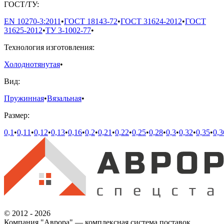
ГОСТ/ТУ:
EN 10270-3:2011
•
ГОСТ 18143-72
•
ГОСТ 31624-2012
•
ГОСТ
31625-2012
•
ТУ 3-1002-77
•
Технология изготовления:
Холоднотянутая
•
Вид:
Пружинная
•
Вязальная
•
Размер:
0,1
•
0,11
•
0,12
•
0,13
•
0,16
•
0,2
•
0,21
•
0,22
•
0,25
•
0,28
•
0,3
•
0,32
•
0,35
•
0,3
© 2012 - 2026
Компания "Аврора" — комплексная система поставок