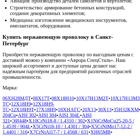
Авиация: производство деталей самолётов и вертолётов;
Строительство: армирование бетонных конструкций,
создание декоративных элементов;
Медицина: изготовление медицинских инструментов,
имплантатов, оборудования.
Купить нержавеющую проволоку в Санкт-
Петербург
Приобрести нержавеющую проволоку по выгодным ценам с
доставкой можно у компании «Аврора СпецСталь». Наш
широкий ассортимент и доступные цены делают нас
надёжным партнёром для предприятий различных отраслей
промышленности.
Марка:
06ХН28МДТ
•
08Х17Т
•
08Х18Н10
•
10Х17Н13М2Т
•
10Х17Н13М3
ТС
•
12Х18Н9
•
12Х18Н9-
ТС
•
12Х18Н9Т
•
17Х18Н9
•
18ХНАГС
•
20Х13
•
30Х13
•
35Н32КХМ
204Cu
•
AISI 302
•
AISI 304
•
AISI 304L
•
AISI
321
•
ЭИ448
•
X10CrNi18-8 / 1.4310 / 302
•
X1NiCrMoCu25-20-5 /
1.4539 / 904L
•
X5CrNi18-10 / 1.4301 / 304
•
X5CrNiMo17-12-2 /
1.4401 / 316
•
X7CrNiAl17-7 / 1.4568 / 631
•
ХН65МВ
•