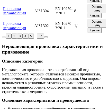
Купить
Узнать
Проволока
EN 10270-
цену
AISI 304
8
нержавеющая
3:2011
Купить
Узнать
Проволока
EN 10270-
цену
AISI 302
1,1
нержавеющая
3:2011
Купить
...
1
2
3
4
5
67
Нержавеющая проволока: характеристики и
применение
Описание категории
Нержавеющая проволока – это востребованный вид
металлопроката, который отличается высокой прочностью,
долговечностью и устойчивостью к коррозии. Она широко
используется в различных отраслях промышленности,
включая машиностроение, судостроение, авиацию, а также в
строительстве и медицине.
Основные характеристики и преимущества
Высокая прочность и устойчивость к механическим