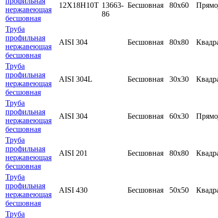
профильная
12Х18Н10Т
13663-
Бесшовная
80х60
Прямо
нержавеющая
86
бесшовная
Труба
профильная
AISI 304
Бесшовная
80х80
Квадр
нержавеющая
бесшовная
Труба
профильная
AISI 304L
Бесшовная
30х30
Квадр
нержавеющая
бесшовная
Труба
профильная
AISI 304
Бесшовная
60х30
Прямо
нержавеющая
бесшовная
Труба
профильная
AISI 201
Бесшовная
80х80
Квадр
нержавеющая
бесшовная
Труба
профильная
AISI 430
Бесшовная
50х50
Квадр
нержавеющая
бесшовная
Труба