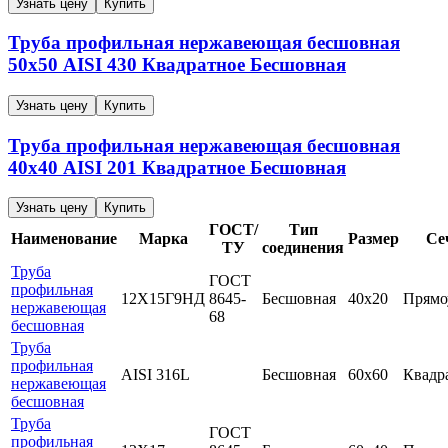
Узнать цену
Купить
Труба профильная нержавеющая бесшовная
50х50
AISI 430
Квадратное
Бесшовная
Узнать цену
Купить
Труба профильная нержавеющая бесшовная
40х40
AISI 201
Квадратное
Бесшовная
Узнать цену
Купить
ГОСТ/
Тип
Наименование
Марка
Размер
Се
ТУ
соединения
Труба
ГОСТ
профильная
12Х15Г9НД
8645-
Бесшовная
40х20
Прямо
нержавеющая
68
бесшовная
Труба
профильная
AISI 316L
Бесшовная
60х60
Квадр
нержавеющая
бесшовная
Труба
ГОСТ
профильная