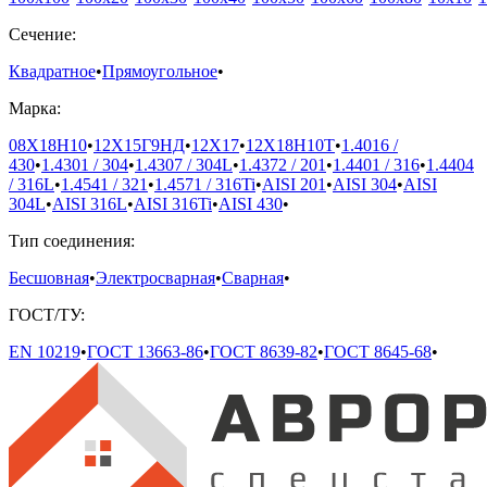
Сечение:
Квадратное
•
Прямоугольное
•
Марка:
08Х18Н10
•
12Х15Г9НД
•
12Х17
•
12Х18Н10Т
•
1.4016 /
430
•
1.4301 / 304
•
1.4307 / 304L
•
1.4372 / 201
•
1.4401 / 316
•
1.4404
/ 316L
•
1.4541 / 321
•
1.4571 / 316Ti
•
AISI 201
•
AISI 304
•
AISI
304L
•
AISI 316L
•
AISI 316Ti
•
AISI 430
•
Тип соединения:
Бесшовная
•
Электросварная
•
Сварная
•
ГОСТ/ТУ:
EN 10219
•
ГОСТ 13663-86
•
ГОСТ 8639-82
•
ГОСТ 8645-68
•