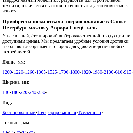
твердосплавный модели Z3: разработан для строительной
техники, отличается высокой прочностью и устойчивостью к
износу.
Приобрести ножи отвала твердосплавные в Санкт-
Петербург можно у Аврора СпецСталь
У нас вы найдёте широкий выбор качественной продукции по
доступным ценам. Мы предлагаем удобные условия доставки
и большой ассортимент товаров для удовлетворения любых
потребностей.
Длина, мм:
1200
•
1220
•
1260
•
1365
•
1525
•
1790
•
1800
•
1820
•
1980
•
2130
•
610
•
915
•
Ширина, мм:
130
•
180
•
220
•
240
•
250
•
Вид:
Бронированный
•
Перфорированный
•
Усиленный
•
Толщина, мм:
12
•
15
•
20
•
25
•
30
•