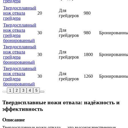
грейдера
Твердосплавный
Для
нож отвала
20
980
грейдеров
грейдера
Твердосплавный
нож отвала
Для
30
980
Бронированн
грейдера
грейдеров
бронированный
Твердосплавный
нож отвала
Для
30
1800
Бронированн
грейдера
грейдеров
бронированный
Твердосплавный
нож отвала
Для
30
1260
Бронированн
грейдера
грейдеров
бронированный
1
2
3
4
5
Твердосплавные ножи отвала: надёжность и
эффективность
Описание
Твердосплавные ножи отвала — это высококачественные