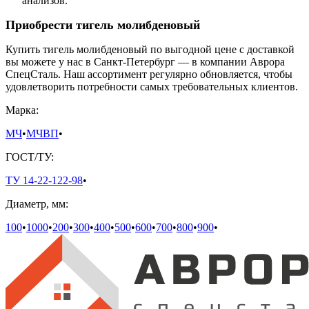
анализов.
Приобрести тигель молибденовый
Купить тигель молибденовый по выгодной цене с доставкой
вы можете у нас в Санкт-Петербург — в компании Аврора
СпецСталь. Наш ассортимент регулярно обновляется, чтобы
удовлетворить потребности самых требовательных клиентов.
Марка:
МЧ
•
МЧВП
•
ГОСТ/ТУ:
ТУ 14-22-122-98
•
Диаметр, мм:
100
•
1000
•
200
•
300
•
400
•
500
•
600
•
700
•
800
•
900
•