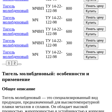
Тигель
ТУ 14-22-
Узнать цену
МЧВП
800
молибденовый
122-98
Купить
Тигель
ТУ 14-22-
Узнать цену
МЧ
600
молибденовый
122-98
Купить
Тигель
ТУ 14-22-
Узнать цену
МЧВП
600
молибденовый
122-98
Купить
Тигель
ТУ 14-22-
Узнать цену
МЧВП
300
молибденовый
122-98
Купить
Тигель
ТУ 14-22-
Узнать цену
МЧ
500
молибденовый
122-98
Купить
1
2
Тигель молибденовый: особенности и
применение
Общее описание
Тигель молибденовый — это специализированный вид
продукции, предназначенный для высокотемпературной
плавки металлов и сплавов. Он обладает высокой
прочностью, жаропрочностью и устойчивостью к коррозии,