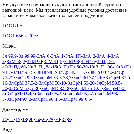
Не упустите возможность купить тигли золотой серии по
выгодной цене. Мы предлагаем удобные условия доставки и
гарантируем высокое качество нашей продукции.
ГОСТ/ТУ:
ГОСТ 6563-2016
•
Марка:
Зл 99,9
•
Зл 99,99
•
ЗлА-0
•
ЗлА-1
•
ЗлА-1П
•
ЗлА-2
•
ЗлА-4
•
ЗлА-
З
•
ЗлМ 58,3
•
ЗлМ 90
•
ЗлМ 91,6
•
ЗлМ 98
•
ЗлН 95
•
ЗлПд 60-
40
•
ЗлПд 80-20
•
ЗлПд 84-16
•
ЗлПдПл 60-30-10
•
ЗлПл 90-10
•
ЗлПл
93-7
•
ЗлПл 95-5
•
ЗлПл 98-2
•
ЗлСр 58,3-41,7
•
ЗлСр 60-40
•
ЗлСр
75-25
•
ЗлСр 99-1
•
ЗлСрМ 33,3-33,3
•
ЗлСрМ 37,5-10
•
ЗлСрМ 37,5-
16
•
ЗлСрМ 37,5-2
•
ЗлСрМ 50-10
•
ЗлСрМ 50-20
•
ЗлСрМ 58,5-
20
•
ЗлСрМ 58,5-30
•
ЗлСрМ 58,5-8
•
ЗлСрМ 75-12,5
•
ЗлСрМ 90-
4
•
ЗлСрМ 93-4,5
•
ЗлСрМ 95-2,5
•
ЗлСрМ 95,8-2
•
ЗлСрМ 96-
3
•
ЗлСрМ 97-2
•
ЗлСрМ 98-1,5
•
ЗлСрМ 99-0,5
•
Диаметр, мм:
10
•
12
•
15
•
18
•
20
•
24
•
26
•
28
•
30
•
32
•
8
•
Вид: