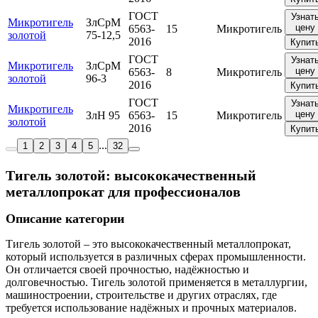
ГОСТ
Узнат
Микротигель
ЗлСрМ
цену
6563-
15
Микротигель
золотой
75-12,5
2016
Купит
ГОСТ
Узнат
Микротигель
ЗлСрМ
цену
6563-
8
Микротигель
золотой
96-3
2016
Купит
ГОСТ
Узнат
Микротигель
цену
ЗлН 95
6563-
15
Микротигель
золотой
2016
Купит
...
1
2
3
4
5
32
Тигель золотой: высококачественный
металлопрокат для профессионалов
Описание категории
Тигель золотой – это высококачественный металлопрокат,
который используется в различных сферах промышленности.
Он отличается своей прочностью, надёжностью и
долговечностью. Тигель золотой применяется в металлургии,
машиностроении, строительстве и других отраслях, где
требуется использование надёжных и прочных материалов.