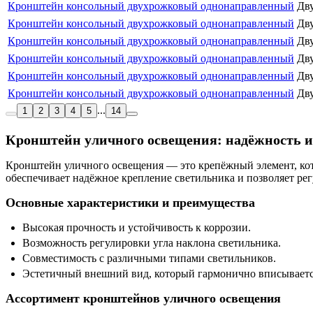
Кронштейн консольный двухрожковый однонаправленный
Дв
Кронштейн консольный двухрожковый однонаправленный
Дв
Кронштейн консольный двухрожковый однонаправленный
Дв
Кронштейн консольный двухрожковый однонаправленный
Дв
Кронштейн консольный двухрожковый однонаправленный
Дв
Кронштейн консольный двухрожковый однонаправленный
Дв
...
1
2
3
4
5
14
Кронштейн уличного освещения: надёжность 
Кронштейн уличного освещения — это крепёжный элемент, кото
обеспечивает надёжное крепление светильника и позволяет ре
Основные характеристики и преимущества
Высокая прочность и устойчивость к коррозии.
Возможность регулировки угла наклона светильника.
Совместимость с различными типами светильников.
Эстетичный внешний вид, который гармонично вписываетс
Ассортимент кронштейнов уличного освещения