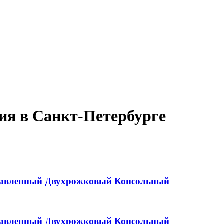
ия в Санкт-Петербурге
равленный
Двухрожковый
Консольный
равленный
Двухрожковый
Консольный