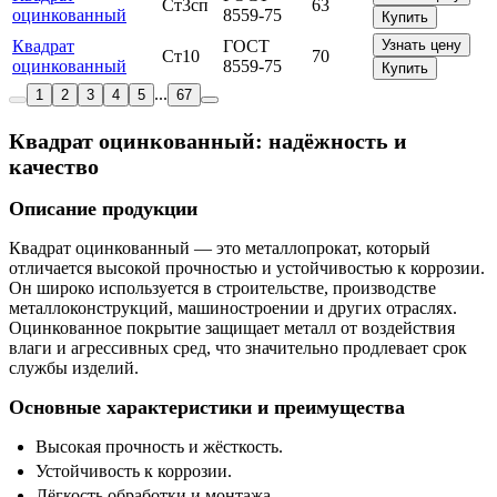
Ст3сп
63
оцинкованный
8559-75
Купить
Квадрат
ГОСТ
Узнать цену
Ст10
70
оцинкованный
8559-75
Купить
...
1
2
3
4
5
67
Квадрат оцинкованный: надёжность и
качество
Описание продукции
Квадрат оцинкованный — это металлопрокат, который
отличается высокой прочностью и устойчивостью к коррозии.
Он широко используется в строительстве, производстве
металлоконструкций, машиностроении и других отраслях.
Оцинкованное покрытие защищает металл от воздействия
влаги и агрессивных сред, что значительно продлевает срок
службы изделий.
Основные характеристики и преимущества
Высокая прочность и жёсткость.
Устойчивость к коррозии.
Лёгкость обработки и монтажа.