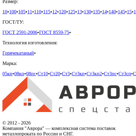
Размер:
10
•
100
•
105
•
11
•
110
•
115
•
12
•
120
•
125
•
13
•
130
•
135
•
14
•
140
•
145
•
15
•
1
ГОСТ/ТУ:
ГОСТ 2591-2006
•
ГОСТ 8559-75
•
Технология изготовления:
Горячекатаный
•
Марка:
05кп
•
08кп
•
08пс
•
Ст10
•
Ст20
•
Ст3
•
Ст3кп
•
Ст3кп2
•
Ст3пс
•
Ст3сп
•
С
© 2012 - 2026
Компания "Аврора" — комплексная система поставок
металлопроката по России и СНГ.