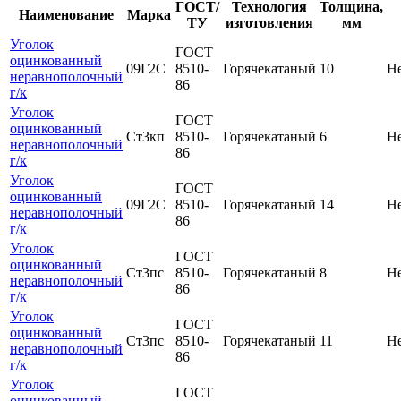
ГОСТ/
Технология
Толщина,
Наименование
Марка
ТУ
изготовления
мм
Уголок
ГОСТ
оцинкованный
09Г2С
8510-
Горячекатаный
10
Н
неравнополочный
86
г/к
Уголок
ГОСТ
оцинкованный
Ст3кп
8510-
Горячекатаный
6
Н
неравнополочный
86
г/к
Уголок
ГОСТ
оцинкованный
09Г2С
8510-
Горячекатаный
14
Н
неравнополочный
86
г/к
Уголок
ГОСТ
оцинкованный
Ст3пс
8510-
Горячекатаный
8
Н
неравнополочный
86
г/к
Уголок
ГОСТ
оцинкованный
Ст3пс
8510-
Горячекатаный
11
Н
неравнополочный
86
г/к
Уголок
ГОСТ
оцинкованный