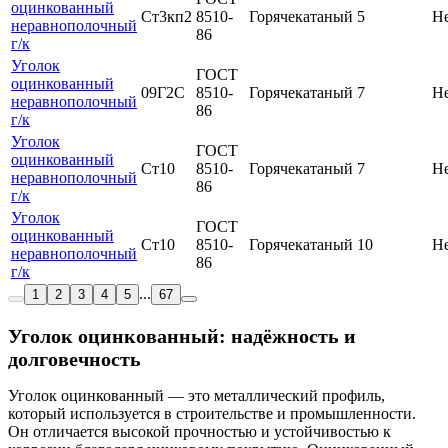
оцинкованный
Ст3кп2
8510-
Горячекатаный
5
Н
неравнополочный
86
г/к
Уголок
ГОСТ
оцинкованный
09Г2С
8510-
Горячекатаный
7
Н
неравнополочный
86
г/к
Уголок
ГОСТ
оцинкованный
Ст10
8510-
Горячекатаный
7
Н
неравнополочный
86
г/к
Уголок
ГОСТ
оцинкованный
Ст10
8510-
Горячекатаный
10
Н
неравнополочный
86
г/к
...
1
2
3
4
5
67
Уголок оцинкованный: надёжность и
долговечность
Уголок оцинкованный — это металлический профиль,
который используется в строительстве и промышленности.
Он отличается высокой прочностью и устойчивостью к