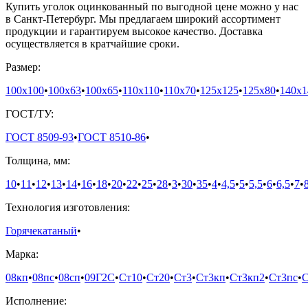
Купить уголок оцинкованный по выгодной цене можно у нас
в Санкт-Петербург. Мы предлагаем широкий ассортимент
продукции и гарантируем высокое качество. Доставка
осуществляется в кратчайшие сроки.
Размер:
100х100
•
100х63
•
100х65
•
110х110
•
110х70
•
125х125
•
125х80
•
140х1
ГОСТ/ТУ:
ГОСТ 8509-93
•
ГОСТ 8510-86
•
Толщина, мм:
10
•
11
•
12
•
13
•
14
•
16
•
18
•
20
•
22
•
25
•
28
•
3
•
30
•
35
•
4
•
4,5
•
5
•
5,5
•
6
•
6,5
•
7
•
Технология изготовления:
Горячекатаный
•
Марка:
08кп
•
08пс
•
08сп
•
09Г2С
•
Ст10
•
Ст20
•
Ст3
•
Ст3кп
•
Ст3кп2
•
Ст3пс
•
С
Исполнение: