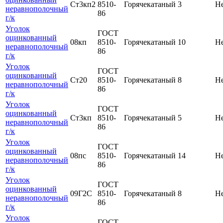
Ст3кп2
8510-
Горячекатаный
3
Н
неравнополочный
86
г/к
Уголок
ГОСТ
оцинкованный
08кп
8510-
Горячекатаный
10
Н
неравнополочный
86
г/к
Уголок
ГОСТ
оцинкованный
Ст20
8510-
Горячекатаный
8
Н
неравнополочный
86
г/к
Уголок
ГОСТ
оцинкованный
Ст3кп
8510-
Горячекатаный
5
Н
неравнополочный
86
г/к
Уголок
ГОСТ
оцинкованный
08пс
8510-
Горячекатаный
14
Н
неравнополочный
86
г/к
Уголок
ГОСТ
оцинкованный
09Г2С
8510-
Горячекатаный
8
Н
неравнополочный
86
г/к
Уголок
ГОСТ