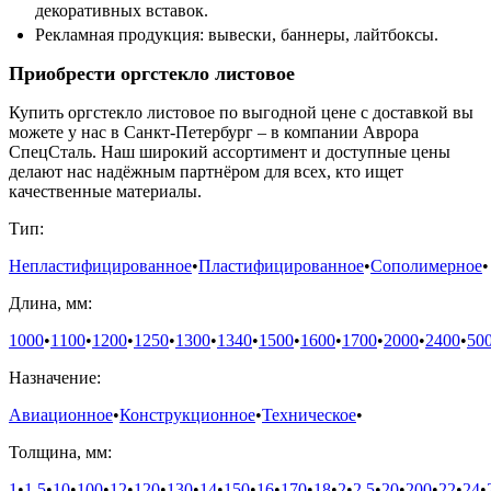
декоративных вставок.
Рекламная продукция: вывески, баннеры, лайтбоксы.
Приобрести оргстекло листовое
Купить оргстекло листовое по выгодной цене с доставкой вы
можете у нас в Санкт-Петербург – в компании Аврора
СпецСталь. Наш широкий ассортимент и доступные цены
делают нас надёжным партнёром для всех, кто ищет
качественные материалы.
Тип:
Непластифицированное
•
Пластифицированное
•
Сополимерное
•
Длина, мм:
1000
•
1100
•
1200
•
1250
•
1300
•
1340
•
1500
•
1600
•
1700
•
2000
•
2400
•
50
Назначение:
Авиационное
•
Конструкционное
•
Техническое
•
Толщина, мм:
1
•
1,5
•
10
•
100
•
12
•
120
•
130
•
14
•
150
•
16
•
170
•
18
•
2
•
2,5
•
20
•
200
•
22
•
24
•