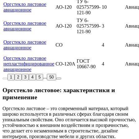
ТУ 6-
Оргстекло листовое
АО-120
025757599-
10
Авиац
авиационное
121-90
ТУ 6-
Оргстекло листовое
АО-120
025757599-
3
Авиац
авиационное
121-90
Оргстекло листовое
СО
4
Авиац
авиационное
Оргстекло листовое
ГОСТ
непластифицированное
СО-120А
4
Авиац
10667-90
авиационное
...
1
2
3
4
5
50
Оргстекло листовое: характеристики и
применение
Оргстекло листовое – это современный материал, который
широко используется в различных сферах благодаря своим
уникальным свойствам. Оно отличается высокой прочностью,
устойчивостью к внешним воздействиям и прозрачностью,
что делает его незаменимым в строительстве, дизайне
интерьеров, производстве мебели и других областях.