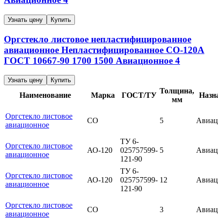
Узнать цену
Купить
Оргстекло листовое непластифицированное
авиационное
Непластифицированное
СО-120А
ГОСТ 10667-90
1700
1500
Авиационное
4
Узнать цену
Купить
Толщина,
Наименование
Марка
ГОСТ/ТУ
Назн
мм
Оргстекло листовое
СО
5
Авиац
авиационное
ТУ 6-
Оргстекло листовое
АО-120
025757599-
5
Авиац
авиационное
121-90
ТУ 6-
Оргстекло листовое
АО-120
025757599-
12
Авиац
авиационное
121-90
Оргстекло листовое
СО
3
Авиац
авиационное