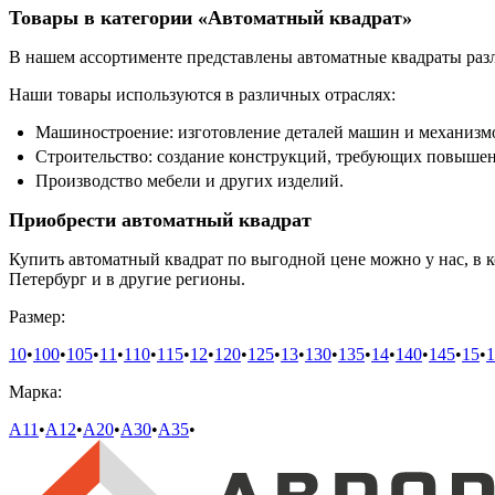
Товары в категории «Автоматный квадрат»
В нашем ассортименте представлены автоматные квадраты разл
Наши товары используются в различных отраслях:
Машиностроение: изготовление деталей машин и механизм
Строительство: создание конструкций, требующих повыше
Производство мебели и других изделий.
Приобрести автоматный квадрат
Купить автоматный квадрат по выгодной цене можно у нас, в
Петербург и в другие регионы.
Размер:
10
•
100
•
105
•
11
•
110
•
115
•
12
•
120
•
125
•
13
•
130
•
135
•
14
•
140
•
145
•
15
•
1
Марка:
А11
•
А12
•
А20
•
А30
•
А35
•