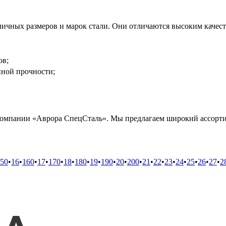
ичных размеров и марок стали. Они отличаются высоким качест
ов;
нной прочности;
 компании «Аврора СпецСталь». Мы предлагаем широкий ассорти
50
•
16
•
160
•
17
•
170
•
18
•
180
•
19
•
190
•
20
•
200
•
21
•
22
•
23
•
24
•
25
•
26
•
27
•
2