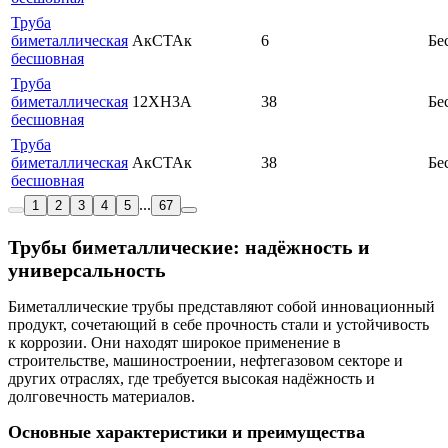
Труба
биметаллическая
АкСТАк
6
Бе
бесшовная
Труба
биметаллическая
12ХН3А
38
Бе
бесшовная
Труба
биметаллическая
АкСТАк
38
Бе
бесшовная
...
1
2
3
4
5
67
Трубы биметаллические: надёжность и
универсальность
Биметаллические трубы представляют собой инновационный
продукт, сочетающий в себе прочность стали и устойчивость
к коррозии. Они находят широкое применение в
строительстве, машиностроении, нефтегазовом секторе и
других отраслях, где требуется высокая надёжность и
долговечность материалов.
Основные характеристики и преимущества