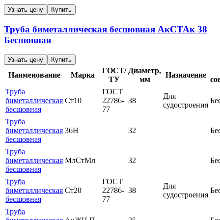
Узнать цену
Купить
Труба биметаллическая бесшовная
АкСТАк
38
Бесшовная
Узнать цену
Купить
ГОСТ/
Диаметр,
Наименование
Марка
Назначение
ТУ
мм
со
Труба
ГОСТ
Для
биметаллическая
Ст10
22786-
38
Бе
судостроения
бесшовная
77
Труба
биметаллическая
36Н
32
Бе
бесшовная
Труба
биметаллическая
МлСтМл
32
Бе
бесшовная
Труба
ГОСТ
Для
биметаллическая
Ст20
22786-
38
Бе
судостроения
бесшовная
77
Труба