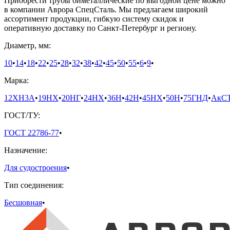
Приобрести трубы биметаллические по выгодной цене можно
в компании Аврора СпецСталь. Мы предлагаем широкий
ассортимент продукции, гибкую систему скидок и
оперативную доставку по Санкт-Петербург и региону.
Диаметр, мм:
10
•
14
•
18
•
22
•
25
•
28
•
32
•
38
•
42
•
45
•
50
•
55
•
6
•
9
•
Марка:
12ХН3А
•
19НХ
•
20НГ
•
24НХ
•
36Н
•
42Н
•
45НХ
•
50Н
•
75ГНД
•
АкС
ГОСТ/ТУ:
ГОСТ 22786-77
•
Назначение:
Для судостроения
•
Тип соединения:
Бесшовная
•