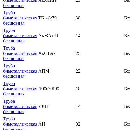
биметаллическая
АкЖН.П
25
Бе
бесшовная
Труба
биметаллическая
ТБ148/79
38
Бе
бесшовная
Труба
биметаллическая
АкЖАк.П
14
Бе
бесшовная
Труба
биметаллическая
АкСТАк
25
Бе
бесшовная
Труба
биметаллическая
АПМ
22
Бе
бесшовная
Труба
биметаллическая
Л90СтЛ90
18
Бе
бесшовная
Труба
биметаллическая
20НГ
14
Бе
бесшовная
Труба
биметаллическая
АН
32
Бе
бесшовная