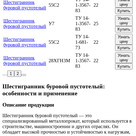
Шестигранник
цену
55С2
1-3567-
22
буровой пустотелый
83
Купить
ТУ 14-
Узнать
Шестигранник
цену
У7
1-3567-
25
буровой пустотелый
83
Купить
ТУ 14-
Узнать
Шестигранник
цену
55С2
1-681-
22
буровой пустотелый
73
Купить
ТУ 14-
Узнать
Шестигранник
цену
28ХГН3М
1-3567-
22
буровой пустотелый
83
Купить
1
2
Шестигранник буровой пустотелый:
особенности и применение
Описание продукции
Шестигранник буровой пустотелый — это
специализированный металлопрокат, который используется в
строительстве, машиностроении и других отраслях. Он
обладает высокой прочностью и устойчивостью к нагрузкам,