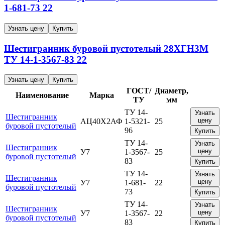
1-681-73
22
Узнать цену
Купить
Шестигранник буровой пустотелый
28ХГН3М
ТУ 14-1-3567-83
22
Узнать цену
Купить
ГОСТ/
Диаметр,
Наименование
Марка
ТУ
мм
ТУ 14-
Узнать
Шестигранник
цену
АЦ40Х2АФ
1-5321-
25
буровой пустотелый
96
Купить
ТУ 14-
Узнать
Шестигранник
цену
У7
1-3567-
25
буровой пустотелый
83
Купить
ТУ 14-
Узнать
Шестигранник
цену
У7
1-681-
22
буровой пустотелый
73
Купить
ТУ 14-
Узнать
Шестигранник
цену
У7
1-3567-
22
буровой пустотелый
83
Купить