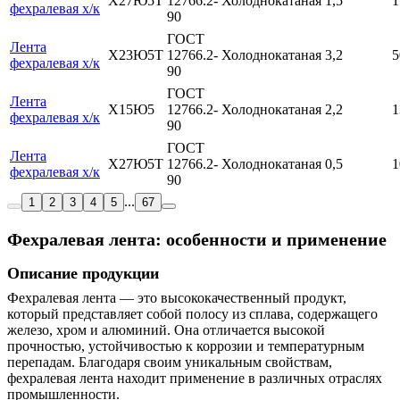
Х27Ю5Т
12766.2-
Холоднокатаная
1,5
1
фехралевая х/к
90
ГОСТ
Лента
Х23Ю5Т
12766.2-
Холоднокатаная
3,2
5
фехралевая х/к
90
ГОСТ
Лента
Х15Ю5
12766.2-
Холоднокатаная
2,2
1
фехралевая х/к
90
ГОСТ
Лента
Х27Ю5Т
12766.2-
Холоднокатаная
0,5
1
фехралевая х/к
90
...
1
2
3
4
5
67
Фехралевая лента: особенности и применение
Описание продукции
Фехралевая лента — это высококачественный продукт,
который представляет собой полосу из сплава, содержащего
железо, хром и алюминий. Она отличается высокой
прочностью, устойчивостью к коррозии и температурным
перепадам. Благодаря своим уникальным свойствам,
фехралевая лента находит применение в различных отраслях
промышленности.