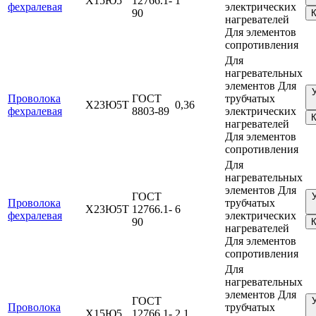
Х15Ю5
12766.1-
1
фехралевая
электрических
90
К
нагревателей
Для элементов
сопротивления
Для
нагревательных
элементов Для
Проволока
ГОСТ
трубчатых
Х23Ю5Т
0,36
фехралевая
8803-89
электрических
К
нагревателей
Для элементов
сопротивления
Для
нагревательных
элементов Для
ГОСТ
Проволока
трубчатых
Х23Ю5Т
12766.1-
6
фехралевая
электрических
90
К
нагревателей
Для элементов
сопротивления
Для
нагревательных
элементов Для
ГОСТ
Проволока
трубчатых
Х15Ю5
12766.1-
2,1