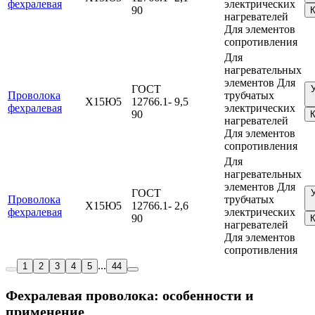
фехралевая
электрических
90
К
нагревателей
Для элементов
сопротивления
Для
нагревательных
элементов Для
ГОСТ
Проволока
трубчатых
Х15Ю5
12766.1-
9,5
фехралевая
электрических
90
К
нагревателей
Для элементов
сопротивления
Для
нагревательных
элементов Для
ГОСТ
Проволока
трубчатых
Х15Ю5
12766.1-
2,6
фехралевая
электрических
90
К
нагревателей
Для элементов
сопротивления
...
1
2
3
4
5
44
Фехралевая проволока: особенности и
применение