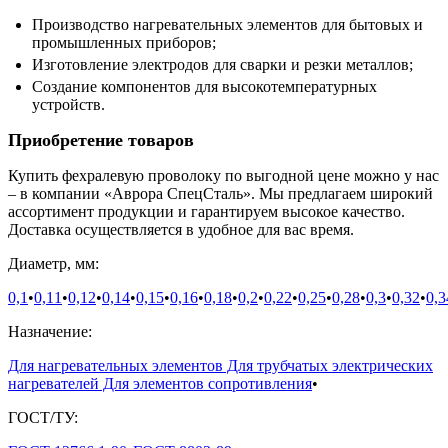
Производство нагревательных элементов для бытовых и
промышленных приборов;
Изготовление электродов для сварки и резки металлов;
Создание компонентов для высокотемпературных
устройств.
Приобретение товаров
Купить фехралевую проволоку по выгодной цене можно у нас
– в компании «Аврора СпецСталь». Мы предлагаем широкий
ассортимент продукции и гарантируем высокое качество.
Доставка осуществляется в удобное для вас время.
Диаметр, мм:
0,1
•
0,11
•
0,12
•
0,14
•
0,15
•
0,16
•
0,18
•
0,2
•
0,22
•
0,25
•
0,28
•
0,3
•
0,32
•
0,3
Назначение:
Для нагревательных элементов Для трубчатых электрических
нагревателей Для элементов сопротивления
•
ГОСТ/ТУ: