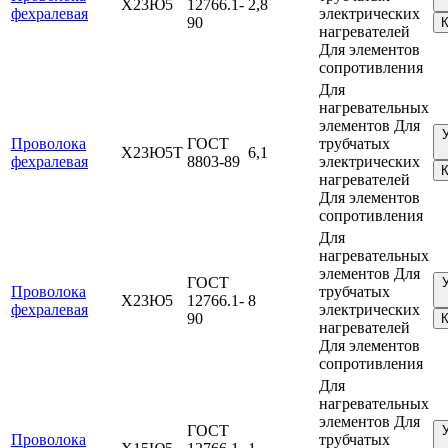
Х23Ю5
12766.1-
2,8
фехралевая
электрических
90
К
нагревателей
Для элементов
сопротивления
Для
нагревательных
элементов Для
Проволока
ГОСТ
трубчатых
Х23Ю5Т
6,1
фехралевая
8803-89
электрических
К
нагревателей
Для элементов
сопротивления
Для
нагревательных
элементов Для
ГОСТ
Проволока
трубчатых
Х23Ю5
12766.1-
8
фехралевая
электрических
90
К
нагревателей
Для элементов
сопротивления
Для
нагревательных
элементов Для
ГОСТ
Проволока
трубчатых