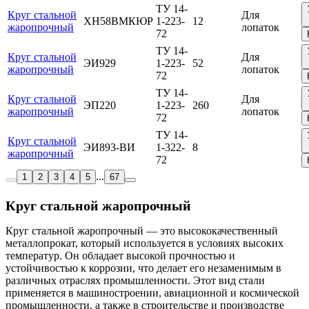
ТУ 14-
Круг стальной
Для
ХН58ВМКЮР
1-223-
12
жаропрочный
лопаток
72
ТУ 14-
Круг стальной
Для
ЭИ929
1-223-
52
жаропрочный
лопаток
72
ТУ 14-
Круг стальной
Для
ЭП220
1-223-
260
жаропрочный
лопаток
72
ТУ 14-
Круг стальной
ЭИ893-ВИ
1-322-
8
жаропрочный
72
...
1
2
3
4
5
67
Круг стальной жаропрочный
Круг стальной жаропрочный — это высококачественный
металлопрокат, который используется в условиях высоких
температур. Он обладает высокой прочностью и
устойчивостью к коррозии, что делает его незаменимым в
различных отраслях промышленности. Этот вид стали
применяется в машиностроении, авиационной и космической
промышленности, а также в строительстве и производстве