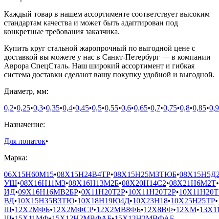
Каждый товар в нашем ассортименте соответствует высоким
стандартам качества и может быть адаптирован под
конкретные требования заказчика.
Купить круг стальной жаропрочный по выгодной цене с
доставкой вы можете у нас в Санкт-Петербург — в компании
Аврора СпецСталь. Наш широкий ассортимент и гибкая
система доставки сделают вашу покупку удобной и выгодной.
Диаметр, мм:
0,2
•
0,25
•
0,3
•
0,35
•
0,4
•
0,45
•
0,5
•
0,55
•
0,6
•
0,65
•
0,7
•
0,75
•
0,8
•
0,85
•
0,9
Назначение:
Для лопаток
•
Марка:
06Х15Н60М15
•
08Х15Н24В4ТР
•
08Х15Н25М3ТЮБ
•
08Х15Н5Д2
УШ
•
08Х16Н11М3
•
08Х16Н13М2Б
•
08Х20Н14С2
•
08Х21Н6М2Т
•
ИД
•
09Х16Н16МВ2БР
•
0Х11Н20Т2Р
•
10Х11Н20Т2Р
•
10Х11Н20Т
ВД
•
10Х15Н35В3ТЮ
•
10Х18Н19Ю4Д
•
10Х23Н18
•
10Х25Н25ТР
•
Ш
•
12Х2МФБ
•
12Х2МФСР
•
12Х2МВ8ФБ
•
12Х8ВФ
•
12ХМ
•
13Х1
Ш
•
15Х11МФ
•
15Х12Н2МВФАБ
•
15Х12Н2МВФАБ-