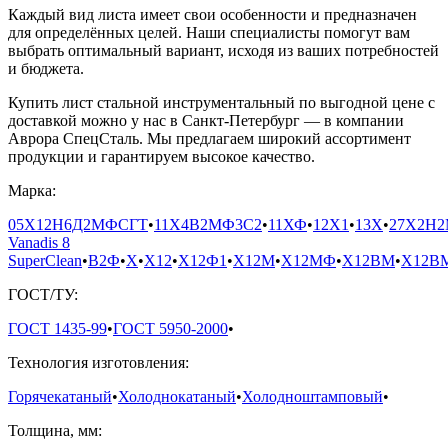
Каждый вид листа имеет свои особенности и предназначен
для определённых целей. Наши специалисты помогут вам
выбрать оптимальный вариант, исходя из ваших потребностей
и бюджета.
Купить лист стальной инструментальный по выгодной цене с
доставкой можно у нас в Санкт-Петербург — в компании
Аврора СпецСталь. Мы предлагаем широкий ассортимент
продукции и гарантируем высокое качество.
Марка:
05Х12Н6Д2МФСГТ
•
11Х4В2МФ3С2
•
11ХФ
•
12Х1
•
13Х
•
27Х2Н
Vanadis 8
SuperClean
•
В2Ф
•
Х
•
Х12
•
Х12Ф1
•
Х12М
•
Х12МФ
•
Х12ВМ
•
Х12В
ГОСТ/ТУ:
ГОСТ 1435-99
•
ГОСТ 5950-2000
•
Технология изготовления:
Горячекатаный
•
Холоднокатаный
•
Холодноштамповый
•
Толщина, мм: