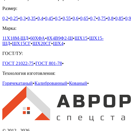
Размер:
0,2
•
0,25
•
0,3
•
0,35
•
0,4
•
0,45
•
0,5
•
0,55
•
0,6
•
0,65
•
0,7
•
0,75
•
0,8
•
0,85
•
0,9
Марка:
11Х18М-ШД
•
60ХФА
•
8Х4В9Ф2-Ш
•
ШХ15
•
ШХ15-
ШД
•
ШХ15СГ
•
ШХ20СГ
•
ШХ4
•
ГОСТ/ТУ:
ГОСТ 21022-75
•
ГОСТ 801-78
•
Технология изготовления:
Горячекатаный
•
Калиброванный
•
Кованый
•
© 2012 - 2026