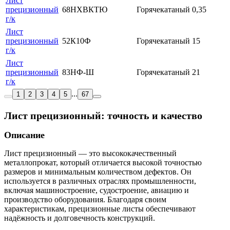
Лист
прецизионный
68НХВКТЮ
Горячекатаный
0,35
г/к
Лист
прецизионный
52К10Ф
Горячекатаный
15
г/к
Лист
прецизионный
83НФ-Ш
Горячекатаный
21
г/к
...
1
2
3
4
5
67
Лист прецизионный: точность и качество
Описание
Лист прецизионный — это высококачественный
металлопрокат, который отличается высокой точностью
размеров и минимальным количеством дефектов. Он
используется в различных отраслях промышленности,
включая машиностроение, судостроение, авиацию и
производство оборудования. Благодаря своим
характеристикам, прецизионные листы обеспечивают
надёжность и долговечность конструкций.