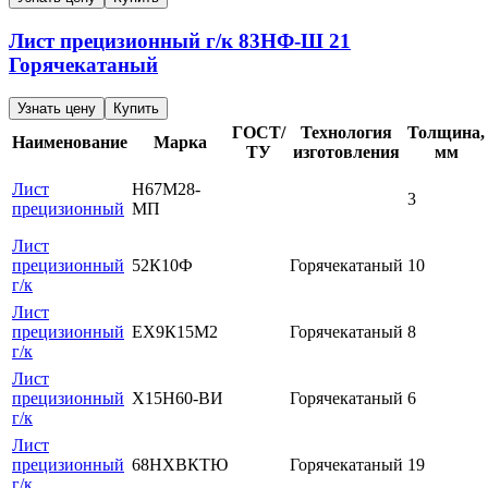
Лист прецизионный г/к
83НФ-Ш
21
Горячекатаный
Узнать цену
Купить
ГОСТ/
Технология
Толщина,
Наименование
Марка
ТУ
изготовления
мм
Лист
Н67М28-
3
прецизионный
МП
Лист
прецизионный
52К10Ф
Горячекатаный
10
г/к
Лист
прецизионный
ЕХ9К15М2
Горячекатаный
8
г/к
Лист
прецизионный
Х15Н60-ВИ
Горячекатаный
6
г/к
Лист
прецизионный
68НХВКТЮ
Горячекатаный
19
г/к