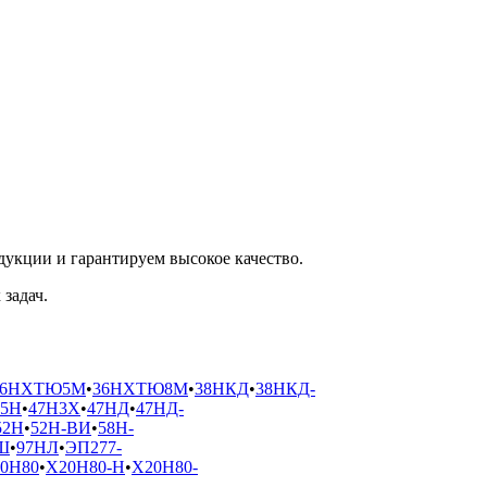
укции и гарантируем высокое качество.
задач.
36НХТЮ5М
•
36НХТЮ8М
•
38НКД
•
38НКД-
45Н
•
47Н3Х
•
47НД
•
47НД-
52Н
•
52Н-ВИ
•
58Н-
Ш
•
97НЛ
•
ЭП277-
0Н80
•
Х20Н80-Н
•
Х20Н80-