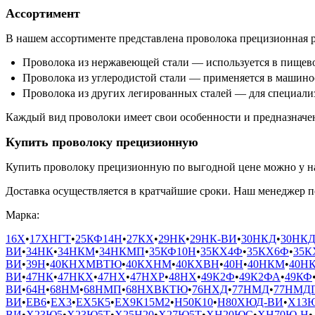
Ассортимент
В нашем ассортименте представлена проволока прецизионная р
Проволока из нержавеющей стали — используется в пищев
Проволока из углеродистой стали — применяется в машино
Проволока из других легированных сталей — для специали
Каждый вид проволоки имеет свои особенности и предназначен
Купить проволоку прецизионную
Купить проволоку прецизионную по выгодной цене можно у на
Доставка осуществляется в кратчайшие сроки. Наш менеджер п
Марка:
16Х
•
17ХНГТ
•
25КФ14Н
•
27КХ
•
29НК
•
29НК-ВИ
•
30НКД
•
30НКД
ВИ
•
34НК
•
34НКМ
•
34НКМП
•
35КФ10Н
•
35КХ4Ф
•
35КХ6Ф
•
35К
ВИ
•
39Н
•
40КНХМВТЮ
•
40КХНМ
•
40КХВН
•
40Н
•
40НКМ
•
40Н
ВИ
•
47НК
•
47НКХ
•
47НХ
•
47НХР
•
48НХ
•
49К2Ф
•
49К2ФА
•
49КФ
ВИ
•
64Н
•
68НМ
•
68НМП
•
68НХВКТЮ
•
76НХД
•
77НМД
•
77НМД
ВИ
•
ЕВ6
•
ЕХ3
•
ЕХ5К5
•
ЕХ9К15М2
•
Н50К10
•
Н80ХЮД-ВИ
•
Х13
ВИ
•
Х23Ю5
•
Х23Ю5Т
•
Х25Н20
•
Х27Ю5Т
•
ХН20ЮС
•
ХН70Ю-Н
•