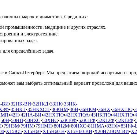
азличных марок и диаметров. Среди них:
ой промышленности, медицине и других отраслях.
строении и электротехнике.
зированных задач.
 для определённых задач.
с в Санкт-Петербург. Мы предлагаем широкий ассортимент прод
оможет вам выбрать оптимальный вариант проволоки для ваших 
-ВИ
•
32НК-ВИ
•
32НКД
•
33НК
•
33НК-
Х8Ф
•
35НКТ
•
35НКХСП
•
36КНМ
•
36Н
•
36НКМ
•
36НХ
•
36НХТЮ
•
КМП
•
42Н
•
42НА-ВИ
•
42НХТЮ
•
42НХТЮА
•
43НКТЮ
•
44НХТЮ
•
•
50Н
•
50НП
•
50НХС
•
50ХНС
•
52К10Ф
•
52К11Ф
•
52К12Ф
•
52К13Ф
•
П
•
79Н3М
•
79НМ
•
79НМП
•
80Н2М
•
80НХС
•
81НМА
•
83НФ
•
83НФ-
Ю4
•
Х15Ю5
•
Х15Н60
•
Х15Н60-Н
•
Х15Н60-ВИ
•
Х20Н73ЮМ-ВИ
•
Х2