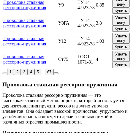
Проволока стальная
ТУ 14-
цену
У9
0,85
рессорно-пружинная
4-923-78
Купить
Узнать
Проволока стальная
ТУ 14-
цену
У8ГА
3,8
рессорно-пружинная
4-923-78
Купить
Узнать
Проволока стальная
ТУ 14-
цену
У12
1,03
рессорно-пружинная
4-923-78
Купить
Узнать
Проволока стальная
ГОСТ
цену
Ст75
4
рессорно-пружинная
1071-81
Купить
...
1
2
3
4
5
67
Проволока стальная рессорно-пружинная
Проволока стальная рессорно-пружинная — это
высококачественный металлопрокат, который используется
для изготовления пружин, рессор и других упругих
элементов. Она обладает высокой прочностью, упругостью и
устойчивостью к износу, что делает её незаменимой в
различных отраслях промышленности.
Основные характеристики и преимущества