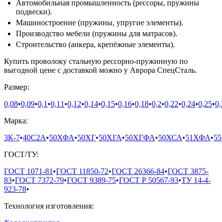
Автомобильная промышленность (рессоры, пружины
подвески).
Машиностроение (пружины, упругие элементы).
Производство мебели (пружины для матрасов).
Строительство (анкера, крепёжные элементы).
Купить проволоку стальную рессорно-пружинную по
выгодной цене с доставкой можно у Аврора СпецСталь.
Размер:
0,08
•
0,09
•
0,1
•
0,11
•
0,12
•
0,14
•
0,15
•
0,16
•
0,18
•
0,2
•
0,22
•
0,24
•
0,25
•
0,
Марка:
3К-7
•
40С2А
•
50ХФА
•
50ХГ
•
50ХГА
•
50ХГФА
•
50ХСА
•
51ХФА
•
5
ГОСТ/ТУ:
ГОСТ 1071-81
•
ГОСТ 11850-72
•
ГОСТ 26366-84
•
ГОСТ 3875-
83
•
ГОСТ 7372-79
•
ГОСТ 9389-75
•
ГОСТ Р 50567-93
•
ТУ 14-4-
923-78
•
Технология изготовления: