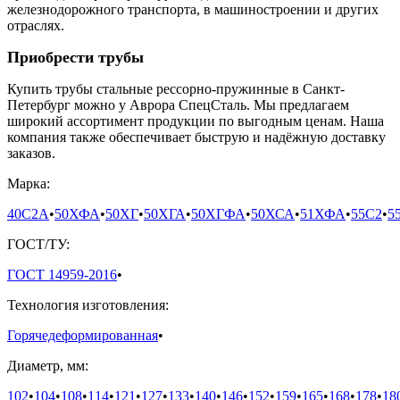
железнодорожного транспорта, в машиностроении и других
отраслях.
Приобрести трубы
Купить трубы стальные рессорно-пружинные в Санкт-
Петербург можно у Аврора СпецСталь. Мы предлагаем
широкий ассортимент продукции по выгодным ценам. Наша
компания также обеспечивает быструю и надёжную доставку
заказов.
Марка:
40С2А
•
50ХФА
•
50ХГ
•
50ХГА
•
50ХГФА
•
50ХСА
•
51ХФА
•
55С2
•
5
ГОСТ/ТУ:
ГОСТ 14959-2016
•
Технология изготовления:
Горячедеформированная
•
Диаметр, мм:
102
•
104
•
108
•
114
•
121
•
127
•
133
•
140
•
146
•
152
•
159
•
165
•
168
•
178
•
18