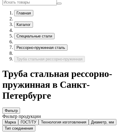
Главная
Каталог
Специальные стали
Рессорно-пружинная сталь
Труба стальная рессорно-пружинная
Труба стальная рессорно-
пружинная в Санкт-
Петербурге
Фильтр
Фильтр продукции
Марка
ГОСТ/ТУ
Технология изготовления
Диаметр, мм
Тип соединения