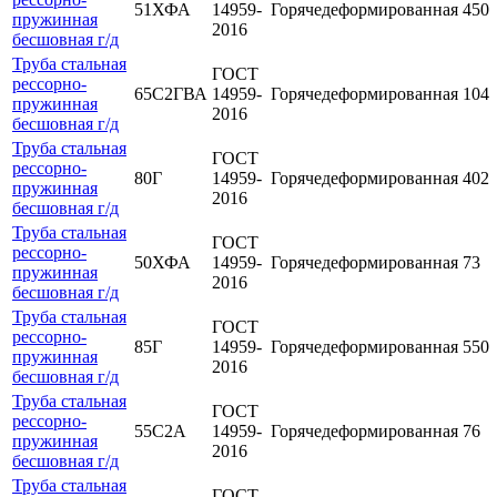
51ХФА
14959-
Горячедеформированная
450
пружинная
2016
бесшовная г/д
Труба стальная
ГОСТ
рессорно-
65С2ГВА
14959-
Горячедеформированная
104
пружинная
2016
бесшовная г/д
Труба стальная
ГОСТ
рессорно-
80Г
14959-
Горячедеформированная
402
пружинная
2016
бесшовная г/д
Труба стальная
ГОСТ
рессорно-
50ХФА
14959-
Горячедеформированная
73
пружинная
2016
бесшовная г/д
Труба стальная
ГОСТ
рессорно-
85Г
14959-
Горячедеформированная
550
пружинная
2016
бесшовная г/д
Труба стальная
ГОСТ
рессорно-
55С2А
14959-
Горячедеформированная
76
пружинная
2016
бесшовная г/д
Труба стальная
ГОСТ