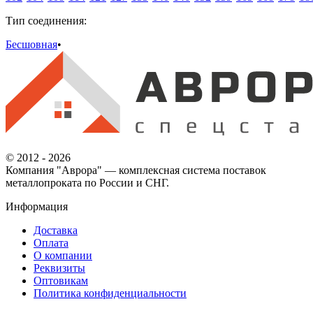
Тип соединения:
Бесшовная
•
© 2012 - 2026
Компания "Аврора" — комплексная система поставок
металлопроката по России и СНГ.
Информация
Доставка
Оплата
О компании
Реквизиты
Оптовикам
Политика конфиденциальности