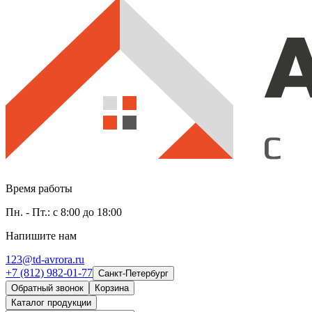
Время работы
Пн. - Пт.: с 8:00 до 18:00
Напишите нам
123@td-avrora.ru
+7 (812) 982-01-77
Санкт-Петербург
Обратный звонок
Корзина
Каталог продукции