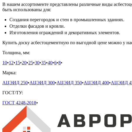
В нашем ассортименте представлены различные виды асбестоце
быть использованы для:
Создания перегородок и стен в промышленных зданиях.
Отделки фасадов и кровли.
Изготовления ограждений и декоративных элементов.
Купить доску асбестоцементную по выгодной цене можно у нас
Толщина, мм:
10
•
12
•
15
•
20
•
25
•
30
•
35
•
40
•
6
•
8
•
Марка:
АЦЭИД 250
•
АЦЭИД 300
•
АЦЭИД 350
•
АЦЭИД 400
•
АЦЭИД 4
ГОСТ/ТУ:
ГОСТ 4248-2018
•