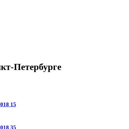
нкт-Петербурге
018
15
018
35