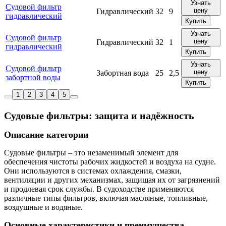
Узнать
Судовой фильтр
цену
Гидравлический
32
9
гидравлический
Купить
Узнать
Судовой фильтр
цену
Гидравлический
32
1
гидравлический
Купить
Узнать
Судовой фильтр
цену
Забортная вода
25
2,5
забортной воды
Купить
1
2
3
4
5
Судовые фильтры: защита и надёжность
Описание категории
Судовые фильтры – это незаменимый элемент для
обеспечения чистоты рабочих жидкостей и воздуха на судне.
Они используются в системах охлаждения, смазки,
вентиляции и других механизмах, защищая их от загрязнений
и продлевая срок службы. В судоходстве применяются
различные типы фильтров, включая масляные, топливные,
воздушные и водяные.
Основные характеристики и преимущества