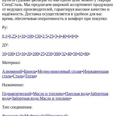
СпецСталь. Мы предлагаем широкий ассортимент продукции
от ведущих производителей, гарантируя высокое качество и
надёжность. Доставка осуществляется в удобное для вас
время, обеспечивая оперативность и комфорт при покупке.
Ру:
0,1
•
0,25
•
1
•
10
•
100
•
150
•
2,5
•
25
•
3
•
4
•
40
•
6
•
8
•
9
•
ДУ:
10
•
100
•
15
•
16
•
20
•
200
•
25
•
250
•
300
•
32
•
40
•
50
•
65
•
80
•
Материал:
Алюминий
•
Бронза
•
Медно-никелевый сплав
•
Нержавеющая
сталь
•
Сталь
•
Титан
•
Назначение:
Гидравлический
•
Масло и топливо
•
Пресная вода
•
Забортная
вода
•
Забортная вода Масло и топливо
•
Тип соединения:
Фланцевый
•
Муфтовый
•
Штуцерный
•