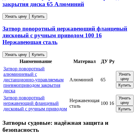
закрытия диска
65
Алюминий
Узнать цену
Купить
Затвор поворотный нержавеющий фланцевый
дисковый с ручным приводом
100
16
Нержавеющая сталь
Узнать цену
Купить
Наименование
Материал
ДУ
Ру
Затвор поворотный
алюминиевый с
Узнать
цену
дистанционно-управляемым
Алюминий
65
пневмоприводом закрытия
Купить
диска
Затвор поворотный
Узнать
Нержавеющая
цену
нержавеющий фланцевый
100
16
сталь
дисковый с ручным приводом
Купить
Затворы судовые: надёжная защита и
безопасность