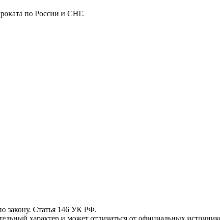
роката по России и СНГ.
 закону. Статья 146 УК РФ.
ьный характер и может отличаться от официальных источнико