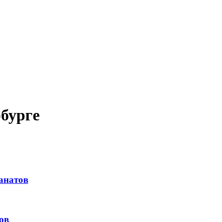
бурге
анатов
ов