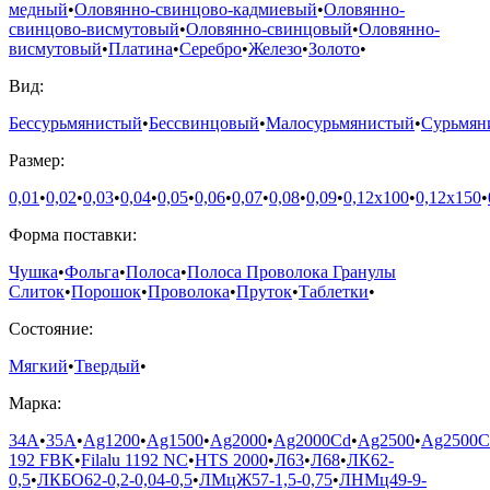
медный
•
Оловянно-свинцово-кадмиевый
•
Оловянно-
свинцово-висмутовый
•
Оловянно-свинцовый
•
Оловянно-
висмутовый
•
Платина
•
Серебро
•
Железо
•
Золото
•
Вид:
Бессурьмянистый
•
Бессвинцовый
•
Малосурьмянистый
•
Сурьмян
Размер:
0,01
•
0,02
•
0,03
•
0,04
•
0,05
•
0,06
•
0,07
•
0,08
•
0,09
•
0,12х100
•
0,12х150
•
Форма поставки:
Чушка
•
Фольга
•
Полоса
•
Полоса Проволока Гранулы
Слиток
•
Порошок
•
Проволока
•
Пруток
•
Таблетки
•
Состояние:
Мягкий
•
Твердый
•
Марка:
34А
•
35А
•
Ag1200
•
Ag1500
•
Ag2000
•
Ag2000Cd
•
Ag2500
•
Ag2500C
192 FBK
•
Filalu 1192 NC
•
HTS 2000
•
Л63
•
Л68
•
ЛК62-
0,5
•
ЛКБО62-0,2-0,04-0,5
•
ЛМцЖ57-1,5-0,75
•
ЛНМц49-9-