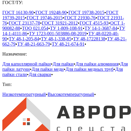
ГОСТ/ТУ:
ГОСТ 16130-90
•
ГОСТ 19248-90
•
ГОСТ 19738-2015
•
ГОСТ
19739-2015
•
ГОСТ 19746-2015
•
ГОСТ 21930-76
•
ГОСТ 21931-
76
•
ГОСТ 23137-78
•
ГОСТ 31921-2012
•
ГОСТ 4515-93
•
ОСТ 1-
90082-88
•
ТОО 021.054
•
ТУ 1-809-108-91
•
ТУ 14-1-3687-84
•
ТУ
14-1-4111-86
•
ТУ 1723-001-503886-08-2019
•
ТУ 48-0220-40-
90
•
ТУ 48-1-205-84
•
ТУ 48-1-338-85
•
ТУ 48-17228138
•
ТУ 48-21-
662-79
•
ТУ 48-21-663-79
•
ТУ 48-21-674-91
•
Назначение:
Для капиллярной пайки
•
Для пайки
•
Для пайки алюминия
•
Для
пайки латуни
•
Для пайки меди
•
Для пайки медных труб
•
Для
пайки стали
•
Для сварки
•
Тип:
Низкотемпературный
•
Высокотемпературный
•