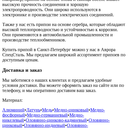
высокую прочность соединения и хорошую
электропроводность. Они широко используются в
электронике и производстве электрических соединений.
Также у нас есть припои на основе серебра, которые обладают
высокой теплопроводностью и устойчивостью к коррозии.
Они применяются в автомобильной промышленности и
производстве теплообменников.
Купить припой в Санкт-Петербург можно у нас в Аврора
СпецСталь. Мы предлагаем широкий ассортимент припоев по
доступным ценам.
Доставка и заказ
Мы заботимся о наших клиентах и предлагаем удобные
условия доставки. Вы можете оформить заказ на сайте или по
телефону, и мы оперативно доставим ваш заказ.
Материал:
Алюминий
•
Латунь
•
Медь
•
Медно-цинковый
•
Медно-
фосфорный
•
Медно-германиевый
•
Медно-
никелевый
•
Оловянно-цинково-кадмиевый
•
Оловянно-
цинковый
•
Оловянно-индиевый
•
Оловянно-