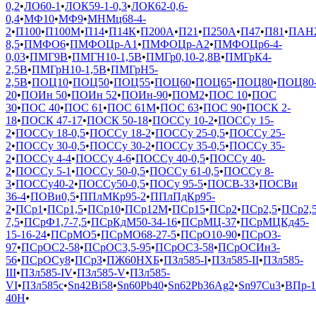
0,2
•
ЛО60-1
•
ЛОК59-1-0,3
•
ЛОК62-0,6-
0,4
•
МФ10
•
МФ9
•
МНМц68-4-
2
•
П100
•
П100М
•
П14
•
П14К
•
П200А
•
П21
•
П250А
•
П47
•
П81
•
ПАН
8,5
•
ПМФО6
•
ПМФОЦр-А1
•
ПМФОЦр-А2
•
ПМФОЦр6-4-
0,03
•
ПМГ9В
•
ПМГН10-1,5В
•
ПМГр0,10-2,8В
•
ПМГрК4-
2,5В
•
ПМГрН10-1,5В
•
ПМГрН5-
2,5В
•
ПОЦ10
•
ПОЦ50
•
ПОЦ55
•
ПОЦ60
•
ПОЦ65
•
ПОЦ80
•
ПОЦ80
20
•
ПОИн 50
•
ПОИн 52
•
ПОИн-90
•
ПОМ2
•
ПОС 10
•
ПОС
30
•
ПОС 40
•
ПОС 61
•
ПОС 61М
•
ПОС 63
•
ПОС 90
•
ПОСК 2-
18
•
ПОСК 47-17
•
ПОСК 50-18
•
ПОССу 10-2
•
ПОССу 15-
2
•
ПОССу 18-0,5
•
ПОССу 18-2
•
ПОССу 25-0,5
•
ПОССу 25-
2
•
ПОССу 30-0,5
•
ПОССу 30-2
•
ПОССу 35-0,5
•
ПОССу 35-
2
•
ПОССу 4-4
•
ПОССу 4-6
•
ПОССу 40-0,5
•
ПОССу 40-
2
•
ПОССу 5-1
•
ПОССу 50-0,5
•
ПОССу 61-0,5
•
ПОССу 8-
3
•
ПОССу40-2
•
ПОССу50-0,5
•
ПОСу 95-5
•
ПОСВ-33
•
ПОСВи
36-4
•
ПОВи0,5
•
ППлМКр95-2
•
ППлПдКр95-
2
•
ПСр1
•
ПСр1,5
•
ПСр10
•
ПСр12М
•
ПСр15
•
ПСр2
•
ПСр2,5
•
ПСр2,
7,5
•
ПСрФ1,7-7,5
•
ПСрКдМ50-34-16
•
ПСрМЦ-37
•
ПСрМЦКд45-
15-16-24
•
ПСрМО5
•
ПСрМО68-27-5
•
ПСрО10-90
•
ПСрО3-
97
•
ПСрОС2-58
•
ПСрОС3,5-95
•
ПСрОС3-58
•
ПСрОСИн3-
56
•
ПСрОСу8
•
ПСрЗ
•
ПЖ60НХБ
•
ПЗл585-I
•
ПЗл585-II
•
ПЗл585-
III
•
ПЗл585-IV
•
ПЗл585-V
•
ПЗл585-
VI
•
ПЗл585с
•
Sn42Bi58
•
Sn60Pb40
•
Sn62Pb36Ag2
•
Sn97Cu3
•
ВПр-1
40Н
•