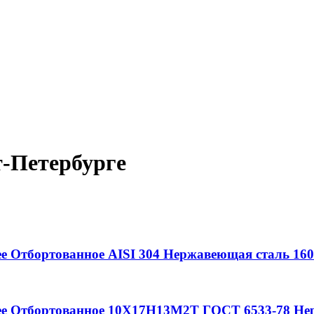
т-Петербурге
ее
Отбортованное
AISI 304
Нержавеющая сталь
160
ее
Отбортованное
10Х17Н13М2Т
ГОСТ 6533-78
Нер