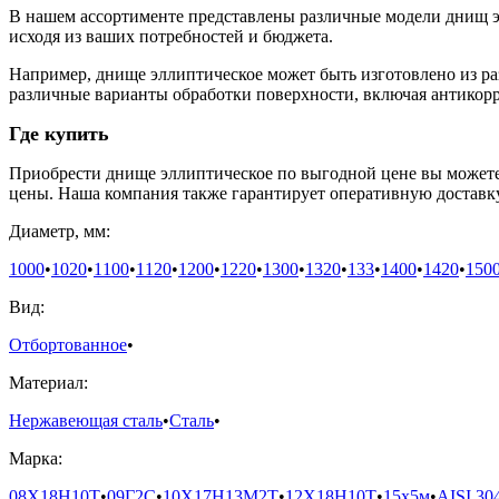
В нашем ассортименте представлены различные модели днищ э
исходя из ваших потребностей и бюджета.
Например, днище эллиптическое может быть изготовлено из ра
различные варианты обработки поверхности, включая антикор
Где купить
Приобрести днище эллиптическое по выгодной цене вы можете
цены. Наша компания также гарантирует оперативную доставку
Диаметр, мм:
1000
•
1020
•
1100
•
1120
•
1200
•
1220
•
1300
•
1320
•
133
•
1400
•
1420
•
150
Вид:
Отбортованное
•
Материал:
Нержавеющая сталь
•
Сталь
•
Марка:
08Х18Н10Т
•
09Г2С
•
10Х17Н13М2Т
•
12Х18Н10Т
•
15х5м
•
AISI 30