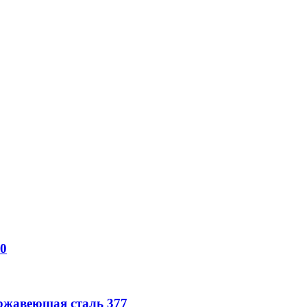
0
жавеющая сталь
377