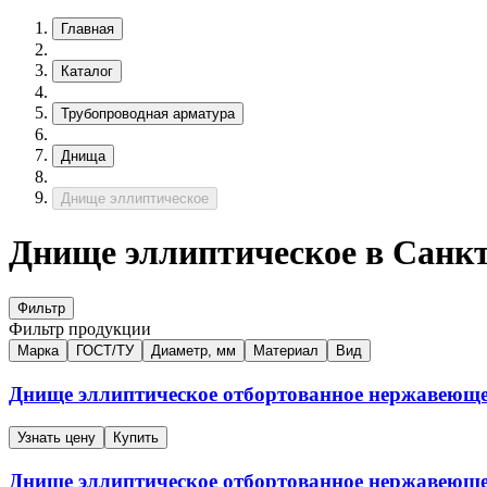
Главная
Каталог
Трубопроводная арматура
Днища
Днище эллиптическое
Днище эллиптическое в Санк
Фильтр
Фильтр продукции
Марка
ГОСТ/ТУ
Диаметр, мм
Материал
Вид
Днище эллиптическое отбортованное нержавеющ
Узнать цену
Купить
Днище эллиптическое отбортованное нержавеющ