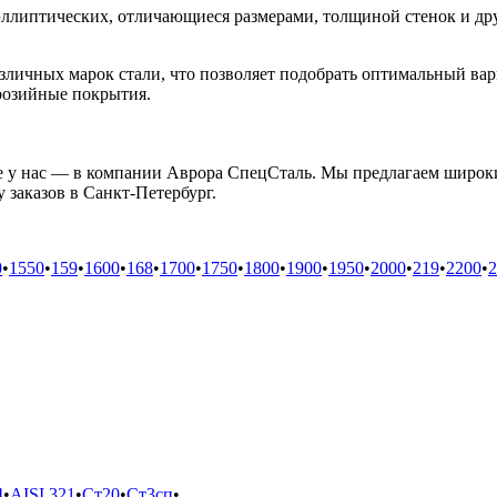
ллиптических, отличающиеся размерами, толщиной стенок и др
зличных марок стали, что позволяет подобрать оптимальный ва
розийные покрытия.
 у нас — в компании Аврора СпецСталь. Мы предлагаем широки
 заказов в Санкт-Петербург.
0
•
1550
•
159
•
1600
•
168
•
1700
•
1750
•
1800
•
1900
•
1950
•
2000
•
219
•
2200
•
2
4
•
AISI 321
•
Ст20
•
Ст3сп
•