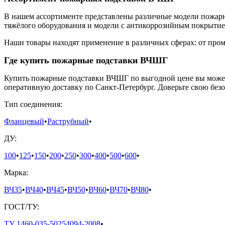
В нашем ассортименте представлены различные модели пожарн
тяжёлого оборудования и модели с антикоррозийным покрытие
Наши товары находят применение в различных сферах: от пр
Где купить пожарные подставки ВЧШГ
Купить пожарные подставки ВЧШГ по выгодной цене вы может
оперативную доставку по Санкт-Петербург. Доверьте свою бе
Тип соединения:
Фланцевый
•
Раструбный
•
ДУ:
100
•
125
•
150
•
200
•
250
•
300
•
400
•
500
•
600
•
Марка:
ВЧ35
•
ВЧ40
•
ВЧ45
•
ВЧ50
•
ВЧ60
•
ВЧ70
•
ВЧ80
•
ГОСТ/ТУ:
ТУ 1460-035-50254094-2008
•