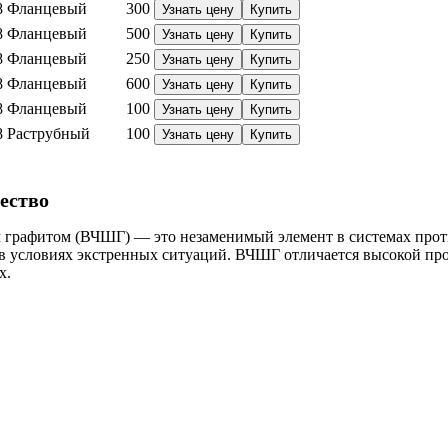
8
Фланцевый
300
Узнать цену
Купить
8
Фланцевый
500
Узнать цену
Купить
8
Фланцевый
250
Узнать цену
Купить
8
Фланцевый
600
Узнать цену
Купить
8
Фланцевый
100
Узнать цену
Купить
8
Раструбный
100
Узнать цену
Купить
ество
 графитом (ВЧШГ) — это незаменимый элемент в системах про
в условиях экстренных ситуаций. ВЧШГ отличается высокой проч
х.