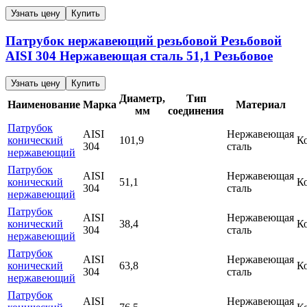
Узнать цену
Купить
Патрубок нержавеющий резьбовой
Резьбовой
AISI 304
Нержавеющая сталь
51,1
Резьбовое
Узнать цену
Купить
Диаметр,
Тип
Наименование
Марка
Материал
мм
соединения
Патрубок
AISI
Нержавеющая
конический
101,9
К
304
сталь
нержавеющий
Патрубок
AISI
Нержавеющая
конический
51,1
К
304
сталь
нержавеющий
Патрубок
AISI
Нержавеющая
конический
38,4
К
304
сталь
нержавеющий
Патрубок
AISI
Нержавеющая
конический
63,8
К
304
сталь
нержавеющий
Патрубок
AISI
Нержавеющая