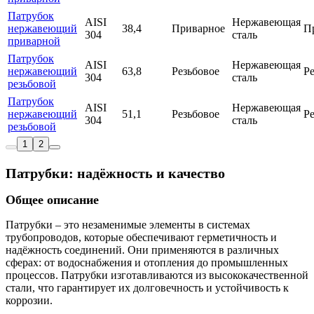
Патрубок
AISI
Нержавеющая
нержавеющий
38,4
Приварное
П
304
сталь
приварной
Патрубок
AISI
Нержавеющая
нержавеющий
63,8
Резьбовое
Р
304
сталь
резьбовой
Патрубок
AISI
Нержавеющая
нержавеющий
51,1
Резьбовое
Р
304
сталь
резьбовой
1
2
Патрубки: надёжность и качество
Общее описание
Патрубки – это незаменимые элементы в системах
трубопроводов, которые обеспечивают герметичность и
надёжность соединений. Они применяются в различных
сферах: от водоснабжения и отопления до промышленных
процессов. Патрубки изготавливаются из высококачественной
стали, что гарантирует их долговечность и устойчивость к
коррозии.