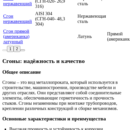
(СГН-020-
26,9
нержавеющий
сталь
316)
AISI 304
Сгон
Нержавеющая
(СГН-040-
48,3
нержавеющий
сталь
304)
Сгон прямой
Прямой
(американка)
Латунь
(американк
латунный
1
2
Сгоны: надёжность и качество
Общее описание
Сгоны – это вид металлопроката, который используется в
строительстве, машиностроении, производстве мебели и
других отраслях. Они представляют собой соединительные
элементы, обеспечивающие герметичность и прочность
стыков. Сгоны незаменимы при монтаже трубопроводов,
креплении различных конструкций и сборке механизмов.
Основные характеристики и преимущества
Высокая прочность и устойчивость к коррозии.