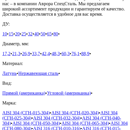
нас – в компании Аврора СпецСталь. Мы предлагаем
широкий ассортимент продукции и гарантируем её качество.
Доставка осуществляется в удобное для вас время.
ДУ:
10
•
15
•
20
•
25
•
32
•
40
•
50
•
65
•
80
•
Диаметр, мм:
17,2
•
21,3
•
26,9
•
33,7
•
42,4
•
48,3
•
60,3
•
76,1
•
88,9
•
Материал:
Латунь
•
Нержавеющая сталь
•
Вид:
Прямой (американка)
•
Угловой (американка)
•
Марка:
AISI 304 (СГН-015-304)
•
AISI 304 (СГН-020-304)
•
AISI 304
(СГН-025-304)
•
AISI 304 (СГН-032-304)
•
AISI 304 (СГН-040-
304)
•
AISI 304 (СГН-050-304)
•
AISI 304 (СГН-065-304)
•
AISI 304
(СГН-080-304)
•
AISI 316 (СГН-010-316)
•
AISI 316 (СГН-015-