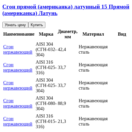
Сгон прямой (американка) латунный
15
Прямой
(американка)
Латунь
Узнать цену
Купить
Диаметр,
Наименование
Марка
Материал
Вид
мм
AISI 304
Сгон
Нержавеющая
(СГН-032-
42,4
нержавеющий
сталь
304)
AISI 316
Сгон
Нержавеющая
(СГН-025-
33,7
нержавеющий
сталь
316)
AISI 304
Сгон
Нержавеющая
(СГН-025-
33,7
нержавеющий
сталь
304)
AISI 304
Сгон
Нержавеющая
(СГН-080-
88,9
нержавеющий
сталь
304)
AISI 316
Сгон
Нержавеющая
(СГН-015-
21,3
нержавеющий
сталь
316)