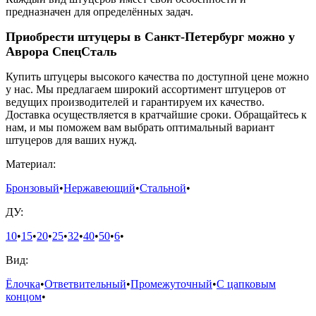
предназначен для определённых задач.
Приобрести штуцеры в Санкт-Петербург можно у
Аврора СпецСталь
Купить штуцеры высокого качества по доступной цене можно
у нас. Мы предлагаем широкий ассортимент штуцеров от
ведущих производителей и гарантируем их качество.
Доставка осуществляется в кратчайшие сроки. Обращайтесь к
нам, и мы поможем вам выбрать оптимальный вариант
штуцеров для ваших нужд.
Материал:
Бронзовый
•
Нержавеющий
•
Стальной
•
ДУ:
10
•
15
•
20
•
25
•
32
•
40
•
50
•
6
•
Вид:
Ёлочка
•
Ответвительный
•
Промежуточный
•
С цапковым
концом
•