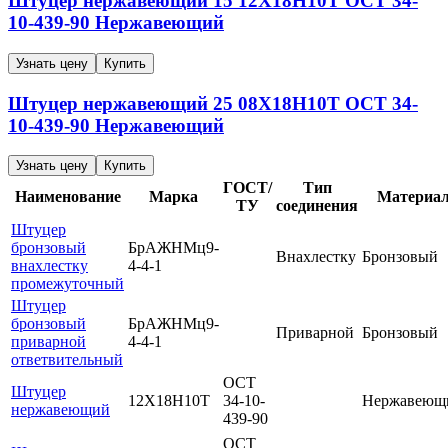
Штуцер нержавеющий
15
12Х18Н10Т
ОСТ 34-
10-439-90
Нержавеющий
Узнать цену
Купить
Штуцер нержавеющий
25
08Х18Н10Т
ОСТ 34-
10-439-90
Нержавеющий
Узнать цену
Купить
ГОСТ/
Тип
Наименование
Марка
Материа
ТУ
соединения
Штуцер
бронзовый
БрАЖНМц9-
Внахлестку
Бронзовый
внахлестку
4-4-1
промежуточный
Штуцер
бронзовый
БрАЖНМц9-
Приварной
Бронзовый
приварной
4-4-1
ответвительный
ОСТ
Штуцер
12Х18Н10Т
34-10-
Нержавеющ
нержавеющий
439-90
ОСТ