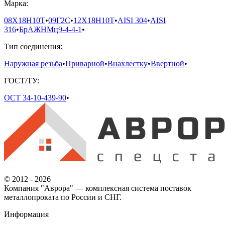
Марка:
08Х18Н10Т
•
09Г2С
•
12Х18Н10Т
•
AISI 304
•
AISI
316
•
БрАЖНМц9-4-4-1
•
Тип соединения:
Наружная резьба
•
Приварной
•
Внахлестку
•
Ввертной
•
ГОСТ/ТУ:
ОСТ 34-10-439-90
•
© 2012 - 2026
Компания "Аврора" — комплексная система поставок
металлопроката по России и СНГ.
Информация