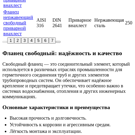
внахлест
Фланец
нержавеющий
AISI
DIN
Приварное
Нержавеющая
свободный
250
316
2641
внахлест
сталь
приварной
внахлест
1
2
3
4
5
6
7
Фланец свободный: надёжность и качество
Свободный фланец — это соединительный элемент, который
используется в различных отраслях промышленности для
герметичного соединения труб и других элементов
трубопроводных систем. Он обеспечивает надёжное
крепление и предотвращает утечки, что особенно важно в
системах водоснабжения, отопления и других инженерных
коммуникациях.
Основные характеристики и преимущества
Высокая прочность и долговечность.
Устойчивость к коррозии и агрессивным средам.
Лёгкость монтажа и эксплуатации.