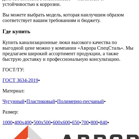
устойчивостью к коррозии.
Вы можете выбрать модель, которая наилучшим образом
соответствует вашим требованиям и бюджету.
Где купить
Купить канализационные люки высокого качества по
выгодной цене можно у компании «Аврора СпецСталь». Мы
предлагаем широкий ассортимент продукции, а также
быструю доставку и профессиональную консультацию.
ГОСТ/ТУ:
ГОСТ 3634-2019
•
Материал:
Чугунный
•
Пластиковый
•
Полимерно-песчаный
•
Размер:
1000
•
400х400
•
500х500
•
600х600
•
650
•
700
•
800
•
840
•