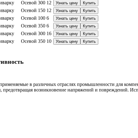
иварку
Осевой
300
12
Узнать цену
Купить
иварку
Осевой
150
12
Узнать цену
Купить
иварку
Осевой
100
6
Узнать цену
Купить
иварку
Осевой
350
6
Узнать цену
Купить
иварку
Осевой
300
16
Узнать цену
Купить
иварку
Осевой
350
10
Узнать цену
Купить
тивность
 применяемые в различных отраслях промышленности для комп
, предотвращая возникновение напряжений и повреждений. Испо