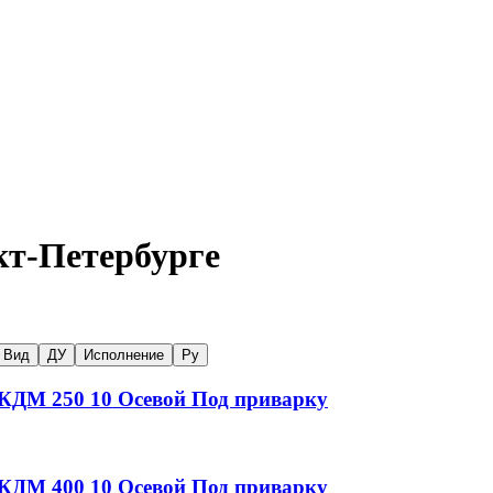
кт-Петербурге
Вид
ДУ
Исполнение
Ру
у КДМ
250
10
Осевой
Под приварку
у КДМ
400
10
Осевой
Под приварку