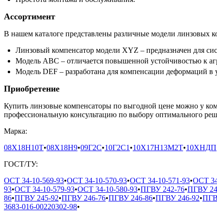
Ассортимент
В нашем каталоге представлены различные модели линзовых к
Линзовый компенсатор модели XYZ – предназначен для си
Модель ABC – отличается повышенной устойчивостью к аг
Модель DEF – разработана для компенсации деформаций в 
Приобретение
Купить линзовые компенсаторы по выгодной цене можно у ко
профессиональную консультацию по выбору оптимального реше
Марка:
08Х18Н10Т
•
08Х18Н9
•
09Г2С
•
10Г2С1
•
10Х17Н13М2Т
•
10ХНДП
ГОСТ/ТУ:
ОСТ 34-10-569-93
•
ОСТ 34-10-570-93
•
ОСТ 34-10-571-93
•
ОСТ 34
93
•
ОСТ 34-10-579-93
•
ОСТ 34-10-580-93
•
ПГВУ 242-76
•
ПГВУ 24
86
•
ПГВУ 245-92
•
ПГВУ 246-76
•
ПГВУ 246-86
•
ПГВУ 246-92
•
ПГВ
3683-016-00220302-98
•