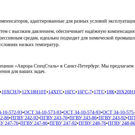
омпенсаторов, адаптированные для разных условий эксплуатаци
стем с высоким давлением, обеспечивает надёжную компенсаци
рессивным средам, идеально подходит для химической промышл
условиях низких температур.
мпании «Аврора СпецСталь» в Санкт-Петербург. Мы предлагаем
ния для ваших задач.
•
10ХСНД
•
12Х18Н10Т
•
14ХГС
•
16ГС
•
16ГС-7
•
17ГС
•
18К
•
20Х20Н
-10-572-93
•
ОСТ 34-10-573-93
•
ОСТ 34-10-574-93
•
ОСТ 34-10-575
2-86
•
ПГВУ 242-92
•
ПГВУ 243-76
•
ПГВУ 243-86
•
ПГВУ 243-92
•
ПГ
У 247-76
•
ПГВУ 247-86
•
ПГВУ 247-92
•
ПГВУ 248-76
•
ПГВУ 248-8