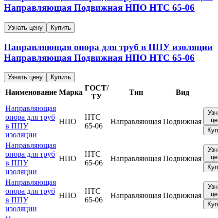
Направляющая
Подвижная
НПО
НТС 65-06
Узнать цену
Купить
Направляющая опора для труб в ППУ изоляции
Направляющая
Подвижная
НПО
НТС 65-06
Узнать цену
Купить
ГОСТ/
Наименование
Марка
Тип
Вид
ТУ
Направляющая
Узн
опора для труб
НТС
це
НПО
Направляющая
Подвижная
в ППУ
65-06
Куп
изоляции
Направляющая
Узн
опора для труб
НТС
це
НПО
Направляющая
Подвижная
в ППУ
65-06
Куп
изоляции
Направляющая
Узн
опора для труб
НТС
це
НПО
Направляющая
Подвижная
в ППУ
65-06
Куп
изоляции