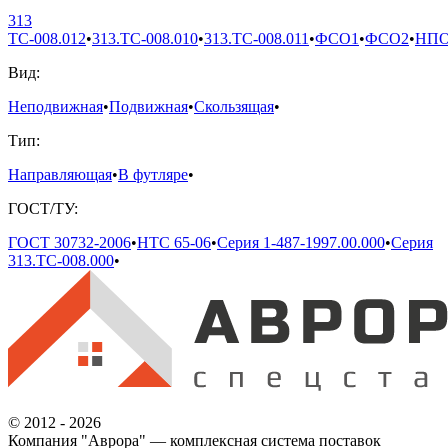
313
ТС-008.012
•
313.ТС-008.010
•
313.ТС-008.011
•
ФСО1
•
ФСО2
•
НП
Вид:
Неподвижная
•
Подвижная
•
Скользящая
•
Тип:
Направляющая
•
В футляре
•
ГОСТ/ТУ:
ГОСТ 30732-2006
•
НТС 65-06
•
Серия 1-487-1997.00.000
•
Серия
313.ТС-008.000
•
© 2012 - 2026
Компания "Аврора" — комплексная система поставок